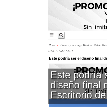
Home
>
¡Conoce y descarga Windows 8 Beta Dev
MAR, 13 / SEP / 2011
Este podría ser el diseño final d
Este podría s
diseño final 
Escritorio d