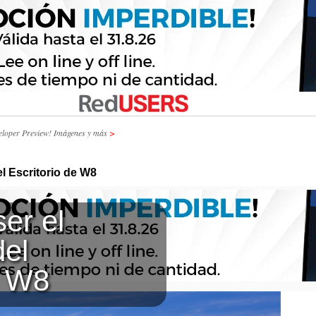
eloper Preview! Imágenes y más
>
el Escritorio de W8
er el
del
e W8