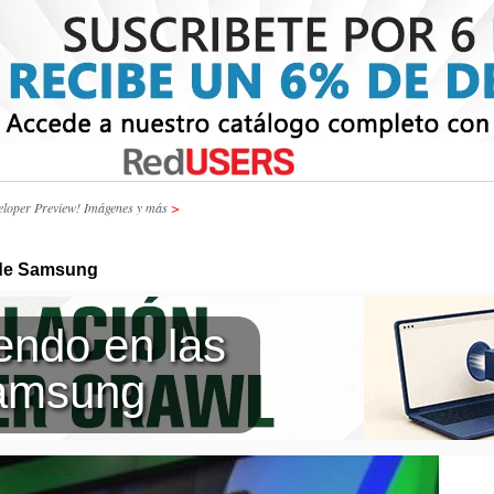
eloper Preview! Imágenes y más
>
s de Samsung
iendo en las
Samsung