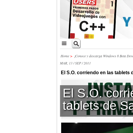
Home
>
¡Conoce y descarga Windows 8 Beta Dev
MAR, 13 / SEP / 2011
El S.O. corriendo en las tablet
El S.O. corr
tablets de 