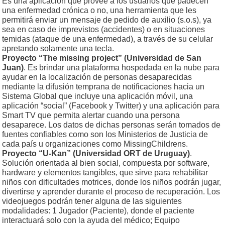
Es una aplicación que provee a los usuarios que padecen
una enfermedad crónica o no, una herramienta que les
permitirá enviar un mensaje de pedido de auxilio (s.o.s), ya
sea en caso de imprevistos (accidentes) o en situaciones
temidas (ataque de una enfermedad), a través de su celular
apretando solamente una tecla.
Proyecto “The missing project” (Universidad de San
Juan)
. Es brindar una plataforma hospedada en la nube para
ayudar en la localización de personas desaparecidas
mediante la difusión temprana de notificaciones hacia un
Sistema Global que incluye una aplicación móvil, una
aplicación “social” (Facebook y Twitter) y una aplicación para
Smart TV que permita alertar cuando una persona
desaparece. Los datos de dichas personas serán tomados de
fuentes confiables como son los Ministerios de Justicia de
cada país u organizaciones como MissingChildrens.
Proyecto “U-Kan” (Universidad ORT de Uruguay)
.
Solución orientada al bien social, compuesta por software,
hardware y elementos tangibles, que sirve para rehabilitar
niños con dificultades motrices, donde los niños podrán jugar,
divertirse y aprender durante el proceso de recuperación. Los
videojuegos podrán tener alguna de las siguientes
modalidades: 1 Jugador (Paciente), donde el paciente
interactuará solo con la ayuda del médico; Equipo