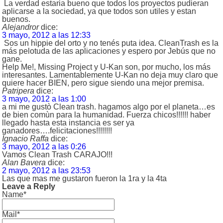
La verdad estaria bueno que todos los proyectos pudieran
aplicarse a la sociedad, ya que todos son utiles y estan
buenos.
Alejandror
dice:
3 mayo, 2012 a las 12:33
Sos un hippie del orto y no tenés puta idea. CleanTrash es la
más pelotuda de las aplicaciones y espero por Jebús que no
gane.
Help Me!, Missing Project y U-Kan son, por mucho, los más
interesantes. Lamentablemente U-Kan no deja muy claro que
quiere hacer BIEN, pero sigue siendo una mejor premisa.
Patripera
dice:
3 mayo, 2012 a las 1:00
a mi me gustò Clean trash. hagamos algo por el planeta…es
de bien comùn para la humanidad. Fuerza chicos!!!!!! haber
llegado hasta esta instancia es ser ya
ganadores….felicitaciones!!!!!!!!
Ignacio Raffa
dice:
3 mayo, 2012 a las 0:26
Vamos Clean Trash CARAJO!!!
Alan Bavera
dice:
2 mayo, 2012 a las 23:53
Las que mas me gustaron fueron la 1ra y la 4ta
Leave a Reply
Name*
Mail*