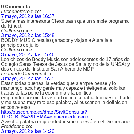
9 Comments
Luchoherrero
dice:
7 mayo, 2012 a las 16:37
Suena mas interesante Clean trash que un simple programa
de Kinect.
Guillermo
dice:
3 mayo, 2012 a las 15:48
BODDY MUSIC resulto ganador y viajan a Autralia a
principios de julio!
Guillermo
dice:
3 mayo, 2012 a las 15:46
Loa chicos de Boddy Music son adolescentes de 17 años del
Colegio Santa Teresa de Jesus de Salta (y no de la UNSA) y
dos chicos del Instituto San Alberto de MDP
Leonardo Guarnieri
dice:
3 mayo, 2012 a las 15:35
Estan todas buenas, la verdad que siempre pense y lo
mantengo, aca hay gente muy capaz e inteligente, solo las
trabas te las pone la economia y la politica.
emprendedurismo: la verdad nunca la habia leido/escuchado
y me suena muy rara esa palabra, al buscar en la definicion
encontre esto
http://buscon.rae.es/draeI/SrvltConsulta?
TIPO_BUS=3&LEMA=emprendedurismo
AvisoLa palabra emprendedurismo no está en el Diccionario.
Freddoar
dice:
3 mayo, 2012 a las 14:20