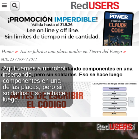
Home
>
Así se fabrica una placa madre en Tierra del Fuego
>
MIE, 23 / NOV / 2011
Aquí vemos a un robot
Aquí vemos a un robot insertando componentes en una
insertando
de las placas, pero sin soldarlos. Eso se hace luego.
componentes en una
de las placas, pero sin
soldarlos. Eso se hace
luego.