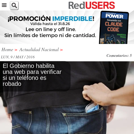
Home
>
Actualidad Nacional
>
Comentarios: 5
LUN, 9 / MAY / 2016
El Gobierno habilita
una web para verificar
si un teléfono es
robado