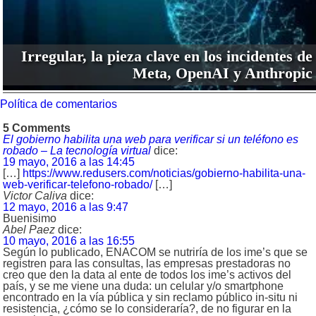
Irregular, la pieza clave en los incidentes de
Meta, OpenAI y Anthropic
Política de comentarios
5 Comments
El gobierno habilita una web para verificar si un teléfono es
robado – La tecnología virtual
dice:
19 mayo, 2016 a las 14:45
[…]
https://www.redusers.com/noticias/gobierno-habilita-una-
web-verificar-telefono-robado/
[…]
Victor Caliva
dice:
12 mayo, 2016 a las 9:47
Buenisimo
Abel Paez
dice:
10 mayo, 2016 a las 16:55
Según lo publicado, ENACOM se nutriría de los ime’s que se
registren para las consultas, las empresas prestadoras no
creo que den la data al ente de todos los ime’s activos del
país, y se me viene una duda: un celular y/o smartphone
encontrado en la vía pública y sin reclamo público in-situ ni
resistencia, ¿cómo se lo consideraría?, de no figurar en la