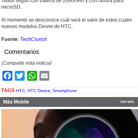
Todos llegan con batería de 2000mAh y con ranura para
microSD.
Al momento se desconoce cuál será el valor de estos cuatro
nuevos modelos Desire de HTC.
Fuente
:
TechCrunch
Comentarios
¡Comparte esta noticia!
Facebook
Twitter
WhatsApp
Email
TAGS
HTC
,
HTC Desire
,
Smartphone
Más Mobile
VER MÁS