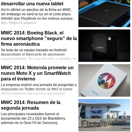
desarrollar una nueva tablet
Así lo afirmó un ejectivo de la firma en MWC,
sin embargo no verá la luz en el corto plazo.
Admitió que PlayBook no fue exitosa aunque,
dijo, “todos la amaron”.
MWC 2014: Boeing Black, el
nuevo smartphone "seguro" de la
firma aeronáutica
Se trata de un equipo basado en Android
desarrollado el fabricante de aeronaves
estadounidense. En caso de robo o pérdida, la
información contenida se autodestruye.
MWC 2014: Motorola promete un
nuevo Moto X y un SmartWatch
para el invierno
La empresa realizó una jornada de preguntas y
respuestas en Twitter donde se filtró el rumor
del lanzamiento del sucesor del popular
smartphone.
MWC 2014: Resumen de la
segunda jornada
Las principales novedades fueron el
lanzamiento del Z3 y Q10 de BlackBerry,
además de la Gear Fit de Samsung.