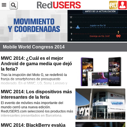
Mobile World Congress 2014
MWC 2014: ¿Cuál es el mejor
Android de gama media que dejó
la feria?
Tras la irrupción del Moto G, se redefinió la
franja de smartphones de presupuesto
moderado. En el MWC, LG, Sony, Lenovo y
HTC apostaron este segmento. Veamos las
MWC 2014: Los dispositivos más
características de los equipos.
interesantes de la feria
El evento de móviles más importante del
mundo cerró una nueva edición.
RedUSERS.com seleccionó los productos más
interesantes presentados en Barcelona.
MWC 2014: BlackBerry evalúa