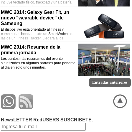
incluye teclado físico, trackpad y una batería
con gran capacidad.
MWC 2014: Galaxy Gear Fit, un
nuevo "wearable device" de
Samsung
El dispositivo está orientado al fitness y
combina las bondades de un SmartWatch con
las de un Fitness Tracker. Llegará a los
comercios en abril.
MWC 2014: Resumen de la
primera jornada
Los puntos más resonantes del evento
sintetizados en algunos párrafos para ponerse
al día en sólo unos minutos.
Entradas anteriores
NewsLETTER RedUSERS SUSCRIBETE: