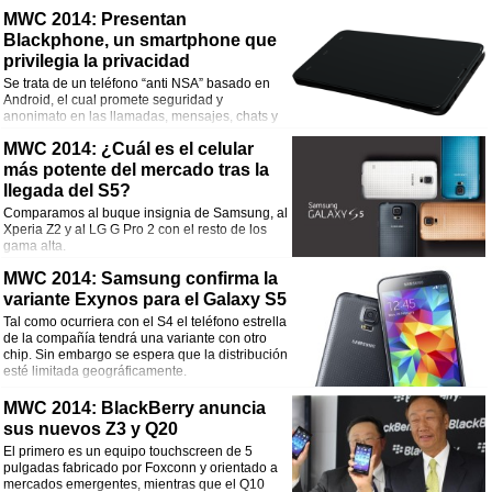
MWC 2014: Presentan
Blackphone, un smartphone que
privilegia la privacidad
Se trata de un teléfono “anti NSA” basado en
Android, el cual promete seguridad y
anonimato en las llamadas, mensajes, chats y
transferencias.
MWC 2014: ¿Cuál es el celular
más potente del mercado tras la
llegada del S5?
Comparamos al buque insignia de Samsung, al
Xperia Z2 y al LG G Pro 2 con el resto de los
gama alta.
MWC 2014: Samsung confirma la
variante Exynos para el Galaxy S5
Tal como ocurriera con el S4 el teléfono estrella
de la compañía tendrá una variante con otro
chip. Sin embargo se espera que la distribución
esté limitada geográficamente.
MWC 2014: BlackBerry anuncia
sus nuevos Z3 y Q20
El primero es un equipo touchscreen de 5
pulgadas fabricado por Foxconn y orientado a
mercados emergentes, mientras que el Q10