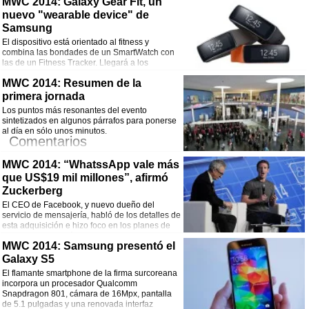
MWC 2014: Galaxy Gear Fit, un
nuevo "wearable device" de
¡Comparte esta noticia!
Samsung
El dispositivo está orientado al fitness y
Facebook
Twitter
WhatsApp
Email
combina las bondades de un SmartWatch con
las de un Fitness Tracker. Llegará a los
comercios en abril.
Comentarios
MWC 2014: Resumen de la
primera jornada
¡Comparte esta noticia!
Los puntos más resonantes del evento
sintetizados en algunos párrafos para ponerse
Facebook
Twitter
WhatsApp
Email
al día en sólo unos minutos.
Comentarios
MWC 2014: “WhatssApp vale más
¡Comparte esta noticia!
que US$19 mil millones”, afirmó
Facebook
Twitter
WhatsApp
Email
Zuckerberg
El CEO de Facebook, y nuevo dueño del
servicio de mensajería, habló de los detalles de
esta adquisición e hizo foco en los planes de
llevar Internet a más regiones del mundo.
Comentarios
MWC 2014: Samsung presentó el
Galaxy S5
¡Comparte esta noticia!
El flamante smartphone de la firma surcoreana
incorpora un procesador Qualcomm
Facebook
Twitter
WhatsApp
Email
Snapdragon 801, cámara de 16Mpx, pantalla
de 5.1 pulgadas y una renovada interfaz