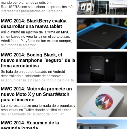
¡Comparte esta noticia!
mundo cerró una nueva edición.
RedUSERS.com seleccionó los productos más
Facebook
Twitter
WhatsApp
Email
interesantes presentados en Barcelona.
Comentarios
MWC 2014: BlackBerry evalúa
¡Comparte esta noticia!
desarrollar una nueva tablet
Así lo afirmó un ejectivo de la firma en MWC,
Facebook
Twitter
WhatsApp
Email
sin embargo no verá la luz en el corto plazo.
Admitió que PlayBook no fue exitosa aunque,
dijo, “todos la amaron”.
Comentarios
MWC 2014: Boeing Black, el
¡Comparte esta noticia!
nuevo smartphone "seguro" de la
firma aeronáutica
Facebook
Twitter
WhatsApp
Email
Se trata de un equipo basado en Android
desarrollado el fabricante de aeronaves
estadounidense. En caso de robo o pérdida, la
información contenida se autodestruye.
Comentarios
MWC 2014: Motorola promete un
nuevo Moto X y un SmartWatch
¡Comparte esta noticia!
para el invierno
La empresa realizó una jornada de preguntas y
Facebook
Twitter
WhatsApp
Email
respuestas en Twitter donde se filtró el rumor
del lanzamiento del sucesor del popular
smartphone.
Comentarios
MWC 2014: Resumen de la
segunda jornada