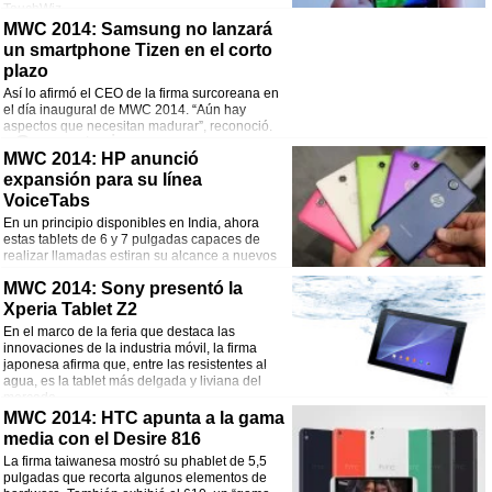
TouchWiz.
Comentarios
MWC 2014: Samsung no lanzará
un smartphone Tizen en el corto
¡Comparte esta noticia!
plazo
Así lo afirmó el CEO de la firma surcoreana en
Facebook
Twitter
WhatsApp
Email
el día inaugural de MWC 2014. “Aún hay
aspectos que necesitan madurar”, reconoció.
Comentarios
MWC 2014: HP anunció
expansión para su línea
¡Comparte esta noticia!
VoiceTabs
Facebook
Twitter
WhatsApp
Email
En un principio disponibles en India, ahora
estas tablets de 6 y 7 pulgadas capaces de
realizar llamadas estiran su alcance a nuevos
mercados y presentan algunas novedades.
Comentarios
MWC 2014: Sony presentó la
Xperia Tablet Z2
¡Comparte esta noticia!
En el marco de la feria que destaca las
innovaciones de la industria móvil, la firma
Facebook
Twitter
WhatsApp
Email
japonesa afirma que, entre las resistentes al
agua, es la tablet más delgada y liviana del
mercado.
Comentarios
MWC 2014: HTC apunta a la gama
media con el Desire 816
¡Comparte esta noticia!
La firma taiwanesa mostró su phablet de 5,5
pulgadas que recorta algunos elementos de