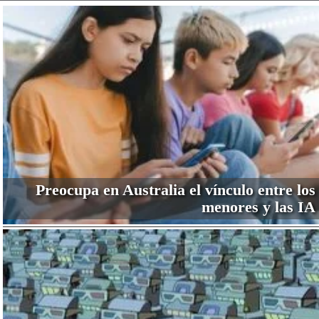
Facebook
Twitter
WhatsApp
Email
Preocupa en Australia el vínculo entre los
menores y las IA