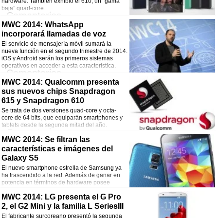
Facebook
Twitter
WhatsApp
Email
hardware. También exhibió el 610, un “gama
baja” quad-core.
Comentarios
MWC 2014: WhatsApp
¡Comparte esta noticia!
incorporará llamadas de voz
El servicio de mensajería móvil sumará la
Facebook
Twitter
WhatsApp
Email
nueva función en el segundo trimestre de 2014.
iOS y Android serán los primeros sistemas
operativos en acceder a esta característica.
Comentarios
MWC 2014: Qualcomm presenta
¡Comparte esta noticia!
sus nuevos chips Snapdragon
615 y Snapdragon 610
Facebook
Twitter
WhatsApp
Email
Se trata de dos versiones quad-core y octa-
core de 64 bits, que equiparán smartphones y
tablets desde la segunda mitad del año.
Comentarios
MWC 2014: Se filtran las
características e imágenes del
¡Comparte esta noticia!
Galaxy S5
Facebook
Twitter
WhatsApp
Email
El nuevo smartphone estrella de Samsung ya
ha trascendido a la red. Además de ganar en
potencia en términos de hardware posee
algunas novedades en términos de
MWC 2014: LG presenta el G Pro
características y cambios en el software.
Comentarios
2, el G2 Mini y la familia L SeriesIII
El fabricante surcoreano presentó la segunda