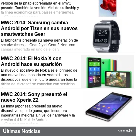
¡Comparte esta noticia!
versión de la phablet premiada en el MWC
pasado. También la versión Mini de su flaship y
Facebook
Twitter
WhatsApp
Email
la línea económica para países emergentes.
Comentarios
MWC 2014: Samsung cambia
¡Comparte esta noticia!
Android por Tizen en sus nuevos
smartwatches Gear
Facebook
Twitter
WhatsApp
Email
El fabricante presentó su nueva generación de
smartwatches, el Gear 2 y el Gear 2 Neo, con
cámara integrada en uno de ellos y
procesadores de 1Ghz.
Comentarios
MWC 2014: El Nokia X con
Android hace su aparición
¡Comparte esta noticia!
El nuevo dispositivo de Nokia es el primero de
una nueva línea basada en Android. Los
Facebook
Twitter
WhatsApp
Email
dispositivos, que en el futuro quedarán bajo la
órbita de Microsoft se conectan con servicios
de esa empresa.
Comentarios
MWC 2014: Sony presentó el
nuevo Xperia Z2
¡Comparte esta noticia!
La firma japonesa presentó su nuevo
dispositivo tope de gama, que incorpora
Facebook
Twitter
WhatsApp
Email
importantes mejoras a nivel de hardware y la
versión 4.4 KitKat de Android.
Comentarios
Últimas Noticias
VER MÁS
¡Comparte esta noticia!