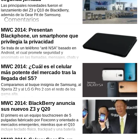
¡Comparte esta noticia!
Las principales novedades fueron el
lanzamiento del Z3 y Q10 de BlackBerry,
Facebook
Twitter
WhatsApp
Email
además de la Gear Fit de Samsung.
Comentarios
MWC 2014: Presentan
¡Comparte esta noticia!
Blackphone, un smartphone que
Facebook
Twitter
WhatsApp
Email
privilegia la privacidad
Se trata de un teléfono “anti NSA” basado en
Android, el cual promete seguridad y
anonimato en las llamadas, mensajes, chats y
transferencias.
Comentarios
MWC 2014: ¿Cuál es el celular
más potente del mercado tras la
¡Comparte esta noticia!
llegada del S5?
Comparamos al buque insignia de Samsung, al
Facebook
Twitter
WhatsApp
Email
Xperia Z2 y al LG G Pro 2 con el resto de los
gama alta.
Comentarios
MWC 2014: BlackBerry anuncia
sus nuevos Z3 y Q20
¡Comparte esta noticia!
El primero es un equipo touchscreen de 5
Facebook
Twitter
WhatsApp
Email
pulgadas fabricado por Foxconn y orientado a
mercados emergentes, mientras que el Q10
incluye teclado físico, trackpad y una batería
con gran capacidad.
Comentarios