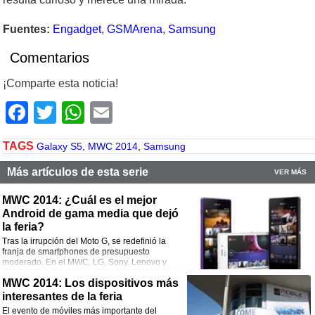
Fuentes:
Engadget
,
GSMArena
,
Samsung
Comentarios
¡Comparte esta noticia!
Facebook
Twitter
WhatsApp
Email
TAGS
Galaxy S5
,
MWC 2014
,
Samsung
Más artículos de esta serie
VER MÁS
MWC 2014: ¿Cuál es el mejor
Android de gama media que dejó
la feria?
Tras la irrupción del Moto G, se redefinió la
franja de smartphones de presupuesto
moderado. En el MWC, LG, Sony, Lenovo y
HTC apostaron este segmento. Veamos las
MWC 2014: Los dispositivos más
características de los equipos.
Comentarios
interesantes de la feria
El evento de móviles más importante del