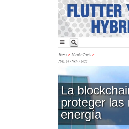
Home
>
Mundo Cripto
>
JUE, 24 / NOV / 2022
La blockchai
proteger las
energía