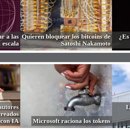
r a las
Quieren bloquear los bitcoins de
¿Es
 escala
Satoshi Nakamoto
autores
L
creados
con IA
Microsoft raciona los tokens