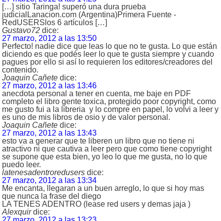
[…] sitio Taringa! superó una dura prueba
judicialLanacion.com (Argentina)Primera Fuente -
RedUSERSlos 6 artículos […]
Gustavo72
dice:
27 marzo, 2012 a las 13:50
Perfecto! nadie dice que leas lo que no te gusta. Lo que están
diciendo es que podés leer lo que te gusta siempre y cuando
pagues por ello si así lo requieren los editores/creadores del
contenido.
Joaquin Cañete
dice:
27 marzo, 2012 a las 13:46
anecdota personal a tener en cuenta, me baje en PDF
completo el libro gente toxica, protegido poor copyright, como
me gusto fui a la libreria y lo compre en papel, lo volvi a leer y
es uno de mis libros de osio y de valor personal.
Joaquin Cañete
dice:
27 marzo, 2012 a las 13:43
esto va a generar que te liberen un libro que no tiene ni
atractivo ni que cautiva a leer pero que como tiene copyright
se supone que esta bien, yo leo lo que me gusta, no lo que
puedo leer.
latenesadentroredusers
dice:
27 marzo, 2012 a las 13:34
Me encanta, llegaran a un buen arreglo, lo que si hoy mas
que nunca la frase del diego
LA TENES ADENTRO (lease red users y demas jaja )
Alexquir
dice:
27 marzo, 2012 a las 13:23