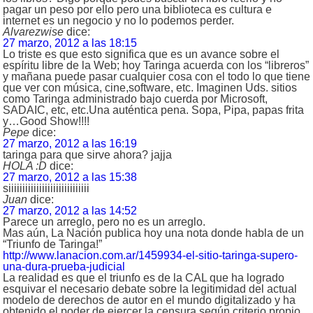
pagar un peso por ello pero una biblioteca es cultura e
internet es un negocio y no lo podemos perder.
Alvarezwise
dice:
27 marzo, 2012 a las 18:15
Lo triste es que esto significa que es un avance sobre el
espíritu libre de la Web; hoy Taringa acuerda con los “libreros”
y mañana puede pasar cualquier cosa con el todo lo que tiene
que ver con música, cine,software, etc. Imaginen Uds. sitios
como Taringa administrado bajo cuerda por Microsoft,
SADAIC, etc, etc.Una auténtica pena. Sopa, Pipa, papas frita
y…Good Show!!!!
Pepe
dice:
27 marzo, 2012 a las 16:19
taringa para que sirve ahora? jajja
HOLA :D
dice:
27 marzo, 2012 a las 15:38
siiiiiiiiiiiiiiiiiiiiiiiiiiiii
Juan
dice:
27 marzo, 2012 a las 14:52
Parece un arreglo, pero no es un arreglo.
Mas aún, La Nación publica hoy una nota donde habla de un
“Triunfo de Taringa!”
http://www.lanacion.com.ar/1459934-el-sitio-taringa-supero-
una-dura-prueba-judicial
La realidad es que el triunfo es de la CAL que ha logrado
esquivar el necesario debate sobre la legitimidad del actual
modelo de derechos de autor en el mundo digitalizado y ha
obtenido el poder de ejercer la censura según criterio propio.