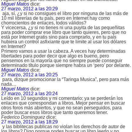
Miguel Matos
dice:
27 marzo, 2012 a las 20:29
aja, sí, ¿y si no consigues el libro por ninguna de las más de
10 mil librerías de tu país, pero en Internet hay como
chorrocientos de enlaces, todos válidos?
Y vicecersa, ¿y si no tienes ni una puyita de las pequeñitas
para poder comprar ese libro que tanto quieres, pero que no
está por Internet gratis sino para comprarlo, y en tu país
hubiera un control asfixiante que te limite al usar los dólares
en Internet?
Primero vamos a usar la cabeza. A veces hay determinadas
libertades para poder decir que algo es bueno, pero
pensemos en la mayoría que no siempre puede conseguir
determinado título porque siempre habra un ‘pero’ por delante.
Miguel Matos
dice:
27 marzo, 2012 a las 20:25
para, dizque promocionar la “Taringa Musica”, pero para más
nada…
Miguel Matos
dice:
27 marzo, 2012 a las 20:24
Leído en 10 segundos y mi comentario: ya se perderán los
enlaces que correspondan a libros. Mejor pensar en buscar
otros foros más abiertos, y que no sean perseguidos, para
poder buscar esos libros que tanto queremos tener.
Federico Dominguez
dice:
27 marzo, 2012 a las 18:29
y las biblitecas publicas no violan los derechos de autor de
los libros? Digo porque podes buscar un libro leerlo y no