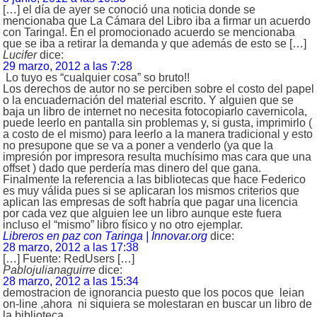
[…] el día de ayer se conoció una noticia donde se
mencionaba que La Cámara del Libro iba a firmar un acuerdo
con Taringa!. En el promocionado acuerdo se mencionaba
que se iba a retirar la demanda y que además de esto se […]
Lucifer
dice:
29 marzo, 2012 a las 7:28
Lo tuyo es “cualquier cosa” so bruto!!
Los derechos de autor no se perciben sobre el costo del papel
o la encuadernación del material escrito. Y alguien que se
baja un libro de internet no necesita fotocopiarlo cavernicola,
puede leerlo en pantalla sin problemas y, si gusta, imprimirlo (
a costo de el mismo) para leerlo a la manera tradicional y esto
no presupone que se va a poner a venderlo (ya que la
impresión por impresora resulta muchísimo mas cara que una
offset ) dado que perdería mas dinero del que gana.
Finalmente la referencia a las bibliotecas que hace Federico
es muy válida pues si se aplicaran los mismos criterios que
aplican las empresas de soft habría que pagar una licencia
por cada vez que alguien lee un libro aunque este fuera
incluso el “mismo” libro físico y no otro ejemplar.
Libreros en paz con Taringa | Innovar.org
dice:
28 marzo, 2012 a las 17:38
[…] Fuente: RedUsers […]
Pablojulianaguirre
dice:
28 marzo, 2012 a las 15:34
demostracion de ignorancia puesto que los pocos que leian
on-line ,ahora ni siquiera se molestaran en buscar un libro de
la biblioteca