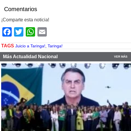
Comentarios
¡Comparte esta noticia!
Facebook
Twitter
WhatsApp
Email
TAGS
Juicio a Taringa!
,
Taringa!
Más Actualidad Nacional
VER MÁS