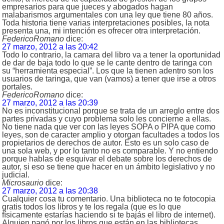
empresarios para que jueces y abogados hagan
malabarismos argumentales con una ley que tiene 80 años.
Toda historia tiene varias interpretaciones posibles, la nota
presenta una, mi intención es ofrecer otra interpretación.
FedericoRomano
dice:
27 marzo, 2012 a las 20:42
Todo lo contrario, la camara del libro va a tener la oportunidad
de dar de baja todo lo que se le cante dentro de taringa con
su “herramienta especial”. Los que la tienen adentro son los
usuarios de taringa, que van (vamos) a tener que irse a otros
portales.
FedericoRomano
dice:
27 marzo, 2012 a las 20:39
No es inconstitucional porque se trata de un arreglo entre dos
partes privadas y cuyo problema solo les concierne a ellas.
No tiene nada que ver con las leyes SOPA o PIPA que como
leyes, son de caracter amplio y otorgan facultades a todos los
propietarios de derechos de autor. Esto es un solo caso de
una sola web, y por lo tanto no es comparable. Y no entiendo
porque hablas de esquivar el debate sobre los derechos de
autor, si eso se tiene que hacer en un ámbito legislativo y no
judicial.
Microsaurio
dice:
27 marzo, 2012 a las 20:38
Cualquier cosa tu comentario. Una biblioteca no te fotocopia
gratis todos los libros y te los regala (que es lo que
físicamente estarías haciendo si te bajás el libro de internet).
Alguien pagó por los libros que están en las bibliotecas.