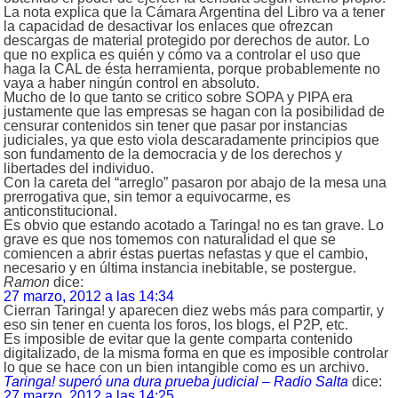
La nota explica que la Cámara Argentina del Libro va a tener
la capacidad de desactivar los enlaces que ofrezcan
descargas de material protegido por derechos de autor. Lo
que no explica es quién y cómo va a controlar el uso que
haga la CAL de ésta herramienta, porque probablemente no
vaya a haber ningún control en absoluto.
Mucho de lo que tanto se critico sobre SOPA y PIPA era
justamente que las empresas se hagan con la posibilidad de
censurar contenidos sin tener que pasar por instancias
judiciales, ya que esto viola descaradamente principios que
son fundamento de la democracia y de los derechos y
libertades del individuo.
Con la careta del “arreglo” pasaron por abajo de la mesa una
prerrogativa que, sin temor a equivocarme, es
anticonstitucional.
Es obvio que estando acotado a Taringa! no es tan grave. Lo
grave es que nos tomemos con naturalidad el que se
comiencen a abrir éstas puertas nefastas y que el cambio,
necesario y en última instancia inebitable, se postergue.
Ramon
dice:
27 marzo, 2012 a las 14:34
Cierran Taringa! y aparecen diez webs más para compartir, y
eso sin tener en cuenta los foros, los blogs, el P2P, etc.
Es imposible de evitar que la gente comparta contenido
digitalizado, de la misma forma en que es imposible controlar
lo que se hace con un bien intangible como es un archivo.
Taringa! superó una dura prueba judicial – Radio Salta
dice:
27 marzo, 2012 a las 14:25