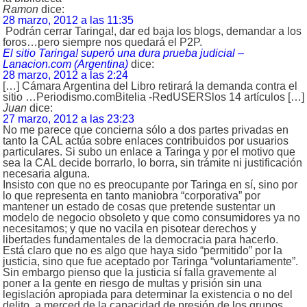
Ramon
dice:
28 marzo, 2012 a las 11:35
Podrán cerrar Taringa!, dar ed baja los blogs, demandar a los
foros…pero siempre nos quedará el P2P.
El sitio Taringa! superó una dura prueba judicial –
Lanacion.com (Argentina)
dice:
28 marzo, 2012 a las 2:24
[…] Cámara Argentina del Libro retirará la demanda contra el
sitio …Periodismo.comBitelia -RedUSERSlos 14 artículos […]
Juan
dice:
27 marzo, 2012 a las 23:23
No me parece que concierna sólo a dos partes privadas en
tanto la CAL actúa sobre enlaces contribuidos por usuarios
particulares. Si subo un enlace a Taringa y por el motivo que
sea la CAL decide borrarlo, lo borra, sin trámite ni justificación
necesaria alguna.
Insisto con que no es preocupante por Taringa en sí, sino por
lo que representa en tanto maniobra “corporativa” por
mantener un estado de cosas que pretende sustentar un
modelo de negocio obsoleto y que como consumidores ya no
necesitamos; y que no vacila en pisotear derechos y
libertades fundamentales de la democracia para hacerlo.
Está claro que no es algo que haya sido “permitido” por la
justicia, sino que fue aceptado por Taringa “voluntariamente”.
Sin embargo pienso que la justicia sí falla gravemente al
poner a la gente en riesgo de multas y prisión sin una
legislación apropiada para determinar la existencia o no del
delito, a merced de la capacidad de presión de los grupos