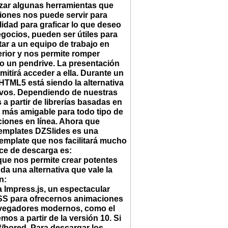
izar algunas herramientas que
ciones nos puede servir para
lidad para graficar lo que deseo
gocios, pueden ser útiles para
tar a un equipo de trabajo en
erior y nos permite romper
 o un pendrive. La presentación
itirá acceder a ella. Durante un
HTML5 está siendo la alternativa
tivos. Dependiendo de nuestras
 partir de librerías basadas en
más amigable para todo tipo de
ciones en línea. Ahora que
templates DZSlides es una
emplate que nos facilitará mucho
ace de descarga es:
 que nos permite crear potentes
da una alternativa que vale la
n:
a Impress.js, un espectacular
CSS para ofrecernos animaciones
navegadores modernos, como el
os a partir de la versión 10. Si
#/bored. Para descargar los