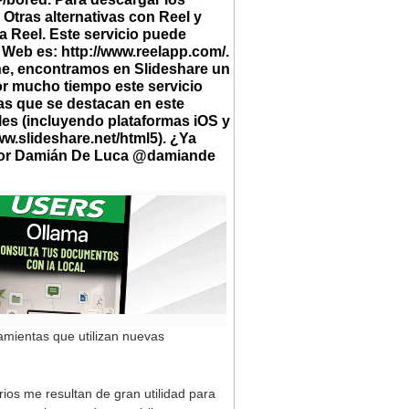
 Otras alternativas con Reel y
 Reel. Este servicio puede
 Web es: http://www.reelapp.com/.
ine, encontramos en Slideshare un
Por mucho tiempo este servicio
jas que se destacan en este
es (incluyendo plataformas iOS y
ww.slideshare.net/html5). ¿Ya
 por Damián De Luca @damiande
amientas que utilizan nuevas
ios me resultan de gran utilidad para