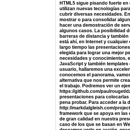
HTML5 sigue pisando fuerte en 
utilizan nuevas tecnologías par
cubrir diversas necesidades. En 
mostrar o para consolidar algu
hacer una demostración de servi
algunos casos. La posibilidad de
barreras de distancia y también
está ahí, en Internet y cualqui
largo tiempo las presentaciones
elegida para lograr una mejor 
necesidades y conocimientos, e
JavaScript y también template
usuario, hallaremos una excelen
conocemos el panorama, vamos a
alternativa que nos permite cr
el trabajo. Podremos ver un eje
https://github.com/paulrouget/d
presentaciones para colocarlas e
pena probar. Para acceder a la 
http://markdalgleish.com/project
framework que se apoya en las 
de gran calidad en nuestra pre
caso de los que se basan en WebK
deseamos verlo en acción, encon