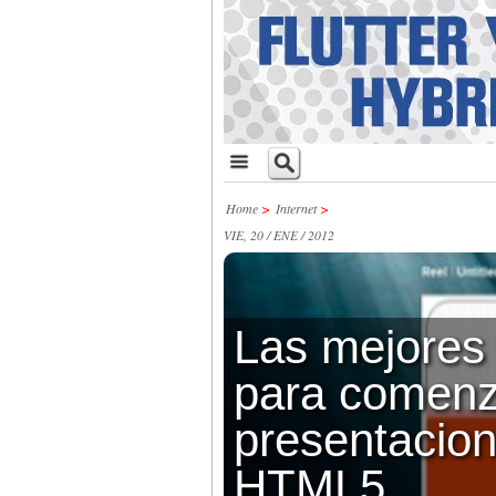
Home
>
Internet
>
VIE, 20 / ENE / 2012
Las mejores 
para comenz
presentacio
HTML5