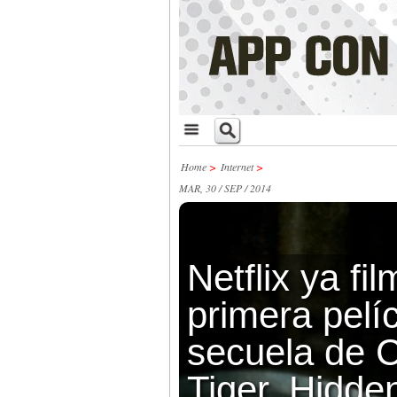
Home
>
Internet
>
MAR, 30 / SEP / 2014
Netflix ya fi
primera pelíc
secuela de 
Tiger, Hidde