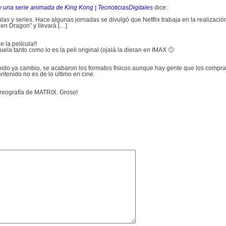
y una serie animada de King Kong | TecnoticiasDigitales
dice:
as y series. Hace algunas jornadas se divulgó que Netflix trabaja en la realizaci
den Dragon” y llevará […]
e la película!!
ela tanto como lo es la peli original (ojalá la dieran en IMAX 🙂
ido ya cambio, se acabaron los formatos fisicos aunque hay gente que los compra.
ntenido no es de lo ultimo en cine.
oreografía de MATRIX. Groso!