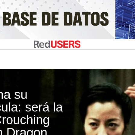
lma su
ula: será la
Crouching
n Dragon