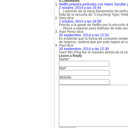
4 Comments
Netflix prepara películas con Adam Sandler 
2 octubre, 2014 a las 16:44
[…] además de la mera transmisión de películ
trata de la secuela de “Crouching Tiger, Hid
Gery
dice:
1 octubre, 2014 a las 18:08
Felicito a la gente de Netflix por la elección d
… Ahora a esperar para disfrutar de esta secu
Ariel Perez
dice:
30 septiembre, 2014 a las 12:33
Es evidente que la forma de consumir conten
de negocio, lastima que por esta region el co
Paul
dice:
30 septiembre, 2014 a las 12:30
Yuen Wo-Ping fue el maestro detrás de la c
Leave a Reply
Name*
Mail*
Website