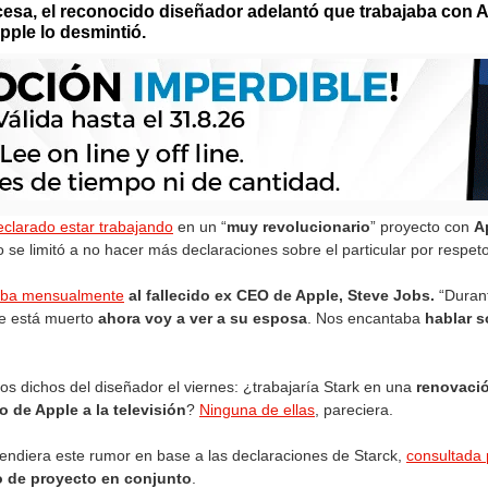
cesa, el reconocido diseñador adelantó que trabajaba con 
pple lo desmintió.
eclarado estar trabajando
en un “
muy revolucionario
” proyecto con
A
o se limitó a no hacer más declaraciones sobre el particular por respet
taba mensualmente
al fallecido ex CEO de Apple, Steve Jobs.
“Durant
ue está muerto
ahora voy a ver a su esposa
. Nos encantaba
hablar s
os dichos del diseñador el viernes: ¿trabajaría Stark en una
renovació
o de Apple a la televisión
?
Ninguna de ellas
, pareciera.
endiera este rumor en base a las declaraciones de Starck,
consultada 
po de proyecto en conjunto
.