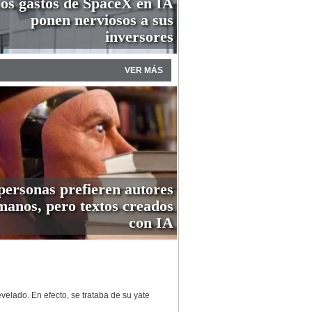
os gastos de SpaceX en IA
ponen nerviosos a sus
inversores
VER MÁS
personas prefieren autores
anos, pero textos creados
con IA
velado. En efecto, se trataba de su yate