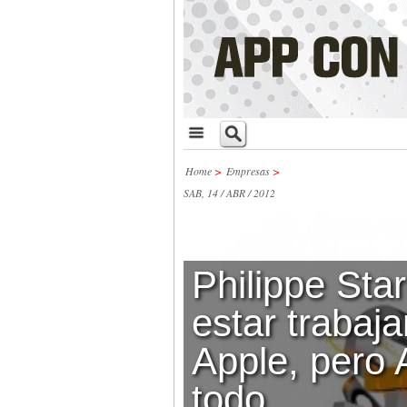
Home
>
Empresas
>
SAB, 14 / ABR / 2012
Philippe Sta
estar trabaj
Apple, pero 
todo