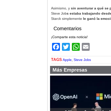
Asimismo, y
sin aventurar a qué se p
Steve Job
s estaba trabajando desd
Starck simplemente
le ganó la emoci
Comentarios
¡Comparte esta noticia!
Facebook
Twitter
WhatsA
Email
TAGS
Apple
,
Steve Jobs
Más Empresas