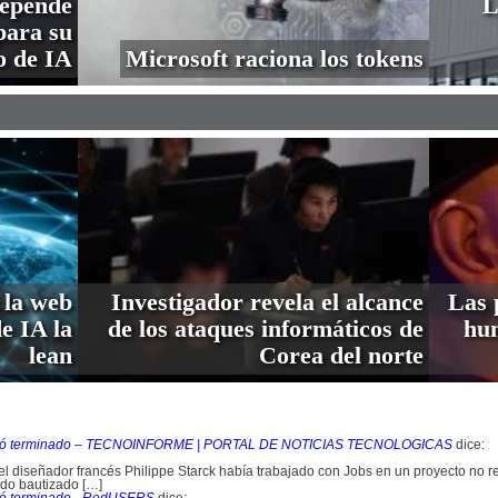
depende
L
ara su
o de IA
Microsoft raciona los tokens
 la web
Investigador revela el alcance
Las 
de IA la
de los ataques informáticos de
hum
lean
Corea del norte
quedó terminado – TECNOINFORME | PORTAL DE NOTICIAS TECNOLOGICAS
dice:
el diseñador francés Philippe Starck había trabajado con Jobs en un proyecto no re
ido bautizado […]