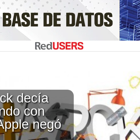
rck decía
ando con
Apple negó