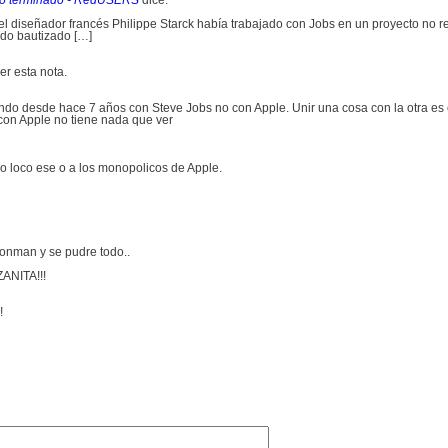
edó terminado - RedUSERS
dice:
el diseñador francés Philippe Starck había trabajado con Jobs en un proyecto no re
ido bautizado […]
er esta nota.
jando desde hace 7 años con Steve Jobs no con Apple. Unir una cosa con la otra es c
 con Apple no tiene nada que ver
jo loco ese o a los monopolicos de Apple.
onman y se pudre todo..
ANITA!!!
!