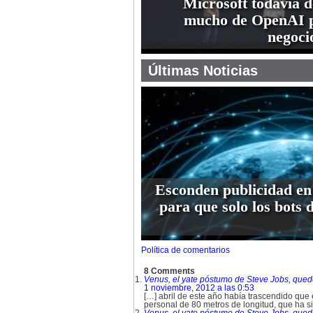
Microsoft todavía 
mucho de OpenAI p
negoci
Últimas Noticias
Esconden publicidad en
para que solo los bots 
Política de comentarios
8 Comments
Venus, el yate póstumo de Steve Jobs, 
1 noviembre, 2012 a las 0:53
[…] abril de este año había trascendido que 
personal de 80 metros de longitud, que ha s