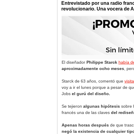
Entrevistado por una radio fran
revolucionario. Una vocera de A
El diseñador
Philippe Starck
había d
aproximadamente ocho meses
, per
Starck de 63 años, comentó que
visi
voy a ir el lunes porque a pesar de q
Jobs
el gurú del diseño.
Se tejieron
algunas hipótesis
sobre l
francés una de las claves
del rediseñ
Apenas horas después
de que trasc
negó la existencia de cualquier ti