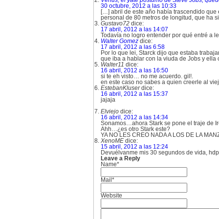
Venus, el yate póstumo de Steve Jobs, qu
30 octubre, 2012 a las 10:33
[…] abril de este año había trascendido que 
personal de 80 metros de longitud, que ha s
Gustavo72
dice:
17 abril, 2012 a las 14:07
Todavía no logro entender por qué entré a le
Walter Gomez
dice:
17 abril, 2012 a las 6:58
Por lo que lei, Starck dijo que estaba traba
que iba a hablar con la viuda de Jobs y ella
Walter11
dice:
16 abril, 2012 a las 16:50
si te eh visto… no me acuerdo. gil!.
en este caso no sabes a quien creerle al vie
EstebanKluser
dice:
16 abril, 2012 a las 15:37
jajaja
Elviejo
dice:
16 abril, 2012 a las 14:34
Sonamos…ahora Stark se pone el traje de Ir
Ahh…¿es otro Stark este?
YA NO LES CREO NADA A LOS DE LA MANZ
XenoME
dice:
15 abril, 2012 a las 12:24
Devuélvanme mis 30 segundos de vida, hdp
Leave a Reply
Name*
Mail*
Website