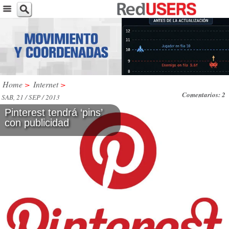
Home
>
Internet
>
Comentarios: 2
SAB, 21 / SEP / 2013
Pinterest tendrá ‘pins’
con publicidad