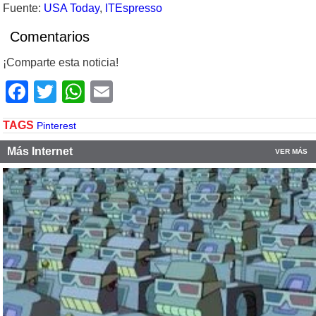
Fuente:
USA Today
,
ITEspresso
Comentarios
¡Comparte esta noticia!
Facebook
Twitter
WhatsApp
Email
TAGS
Pinterest
Más Internet
VER MÁS