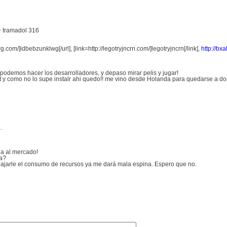
😯 tramadol 316
wg.com/]idbebzunklwg[/url], [link=http://legotryjncrn.com/]legotryjncrn[/link],
http://bx
odemos hacer los desarrolladores, y depaso mirar pelis y jugar!
y como no lo supe instalr ahi quedo!! me vino desde Holanda para quedarse a dormi
.
ga al mercado!
da?
a bajarle el consumo de recursos ya me dará mala espina. Espero que no.