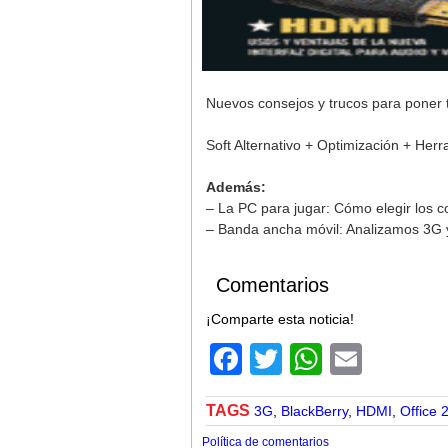
Nuevos consejos y trucos para poner t
Soft Alternativo + Optimización + Her
Además:
– La PC para jugar: Cómo elegir los
– Banda ancha móvil: Analizamos 3G y 
Comentarios
¡Comparte esta noticia!
Facebook
Twitter
WhatsA
Email
TAGS
3G
,
BlackBerry
,
HDMI
,
Office 
Política de comentarios