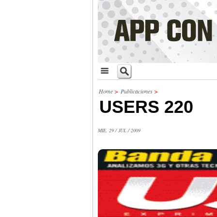
Home
>
Publicaciones
>
USERS 220
MIE, 29 / JUL / 2009