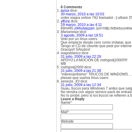
6 Comments
taisia
dice:
30 marzo, 2010 a las 10:03
order viagra online 792 tramadol :-] ultram 
yfbzxj
dice:
29 marzo, 2010 a las 4:11
89m4fG
zrkhulyjqzpn
, [url=http://idbebzunkl
Marianelax
dice:
3 agosto, 2009 a las 18:51
Voto por un linux users
Que empieze desde cero como instalar, que p
Tengo el CD de Ubunto que pedi por internet 
Gracias!! SAludos!
magoblanco
dice:
31 julio, 2009 a las 22:29
APOYO LA MOCIÓN DE rodrigodj2000!!!!!
MB
rodrigodj2000
dice:
31 julio, 2009 a las 21:38
“interesantisimo” TRUCOS DE WINDOWS….
please que vuelva linux users
xeneize_83
dice:
31 julio, 2009 a las 12:34
Guau, trucos para Windows 7 antes que sal
No vendra con algún service pack de entra
No lo probé, pero si los trucos se refieren 
Leave a Reply
Name*
Mail*
Website