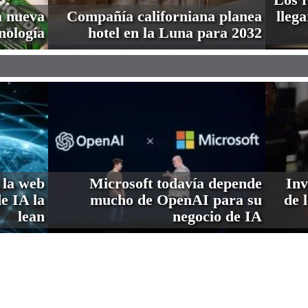
a nueva
Compañía californiana planea
lleg
nología
hotel en la Luna para 2032
 la web
Microsoft todavía depende
Inv
de IA la
mucho de OpenAI para su
de 
lean
negocio de IA