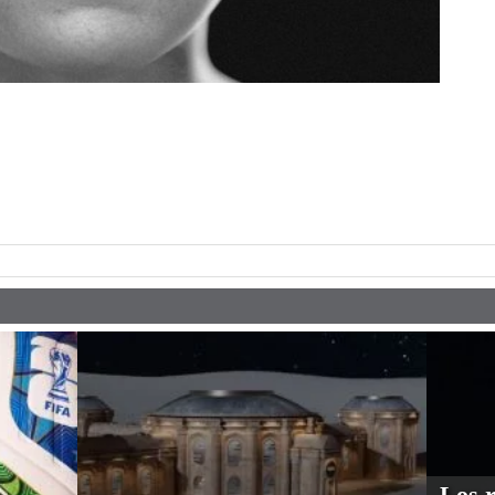
pp
Los 