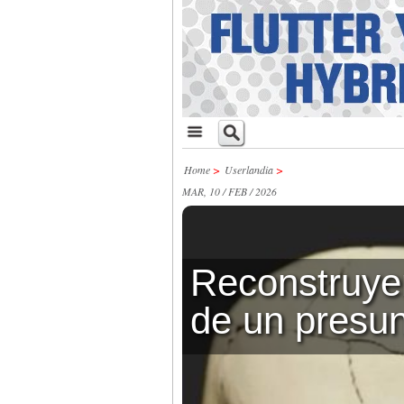
Home
>
Userlandia
>
MAR, 10 / FEB / 2026
Reconstruyen
de un presun