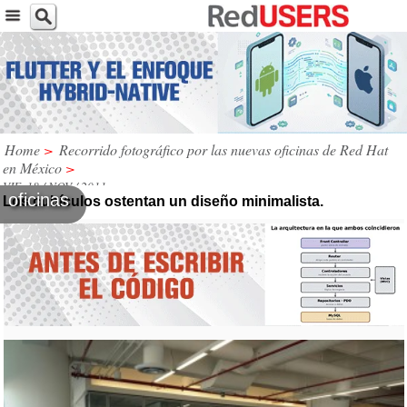
Home
>
Recorrido fotográfico por las nuevas oficinas de Red Hat
en México
>
VIE, 18 / NOV / 2011
oficinas
Los cubículos ostentan un diseño minimalista.