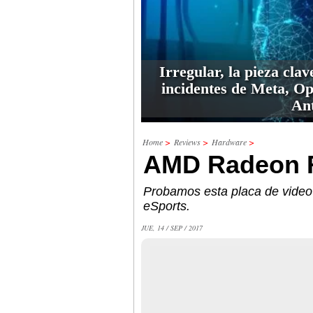
Irregular, la pieza clav
incidentes de Meta, O
An
Home
>
Reviews
>
Hardware
>
AMD Radeon 
Probamos esta placa de video 
eSports.
JUE, 14 / SEP / 2017