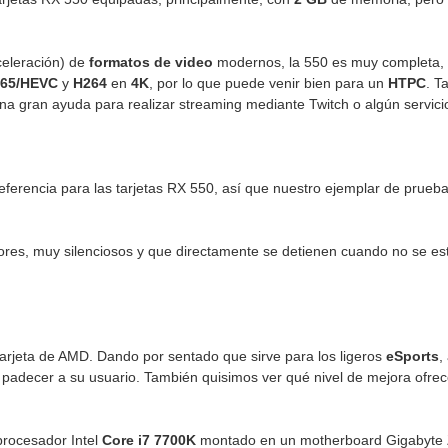
celeración) de
formatos de video
modernos, la 550 es muy completa,
65/HEVC
y
H264
en
4K
, por lo que puede venir bien para un
HTPC
. T
a gran ayuda para realizar streaming mediante Twitch o algún servicio
eferencia para las tarjetas RX 550, así que nuestro ejemplar de pru
adores, muy silenciosos y que directamente se detienen cuando no se es
tarjeta de AMD. Dando por sentado que sirve para los ligeros
eSports
,
padecer a su usuario. También quisimos ver qué nivel de mejora ofrec
procesador Intel
Core i7 7700K
montado en un motherboard Gigabyte