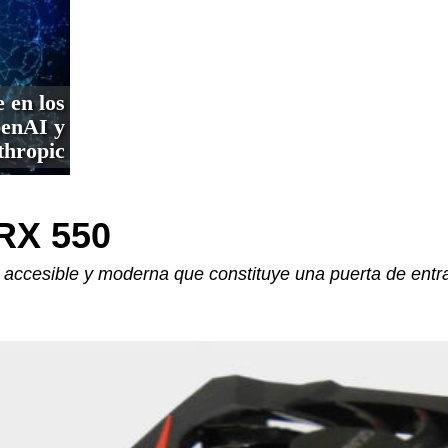
e en los
penAI y
thropic
RX 550
accesible y moderna que constituye una puerta de entr