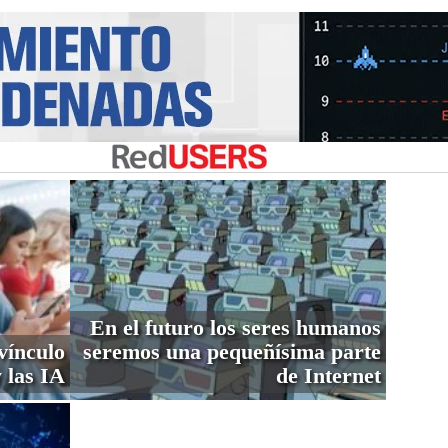
En el futuro los seres humanos
vínculo
seremos una pequeñísima parte
 las IA
de Internet