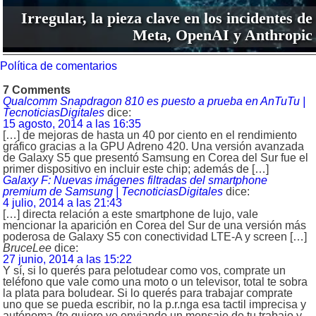
Irregular, la pieza clave en los incidentes de
Meta, OpenAI y Anthropic
Política de comentarios
7 Comments
Qualcomm Snapdragon 810 es puesto a prueba en AnTuTu |
TecnoticiasDigitales
dice:
15 agosto, 2014 a las 16:35
[…] de mejoras de hasta un 40 por ciento en el rendimiento
gráfico gracias a la GPU Adreno 420. Una versión avanzada
de Galaxy S5 que presentó Samsung en Corea del Sur fue el
primer dispositivo en incluir este chip; además de […]
Galaxy F: Nuevas imágenes filtradas del smartphone
premium de Samsung | TecnoticiasDigitales
dice:
4 julio, 2014 a las 21:43
[…] directa relación a este smartphone de lujo, vale
mencionar la aparición en Corea del Sur de una versión más
poderosa de Galaxy S5 con conectividad LTE-A y screen […]
BruceLee
dice:
27 junio, 2014 a las 15:22
Y sí, si lo querés para pelotudear como vos, comprate un
teléfono que vale como una moto o un televisor, total te sobra
la plata para boludear. Si lo querés para trabajar comprate
uno que se pueda escribir, no la p.r.nga esa tactil imprecisa y
autónoma (te quiero ve enviando un mensaje de tu trabajo y