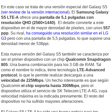
En este caso se trata de una versión especial del Galaxy S5
(
ver review de la versión internacional
). El
Samsung Galaxy
S5 LTE-A
ofrece una
pantalla de 5,1 pulgadas con
resolución QHD (2560×1440)
. El detalle convierte a este
dispositivo en el de mayor densidad de píxeles, con unos
557
ppp
. Su rival,
ha conseguido una resolución similar en el LG
G3
pero con una pantalla de 5,5 pulgadas, lo que supone una
densidad menor de 538ppi.
Esta nueva versión del Galaxy S5 también se caracteriza por
ser el primer dispositivo con un chip
Qualcomm Snapdragon
805
. Una buena combinación para los 3 GB de RAM. Tal
como el nombre lo indica, tiene tecnología
LTE-Advanced
protocol
, lo que le permite realizar descargas a una
velocidad de 225Mbps
. Un hecho interesante es que según
Qualcomm
el chip soporta hasta 300Mbps
, pero el
dispositivo utiliza el servicio de SK Telecom LTE-A 4G, cuya
velocidad máxima es la indicada previamente. El resto del
dispositivo no ha sufrido mayores alteraciones.
El Galaxy S5 LTE-A ha sido una buena noticia para los