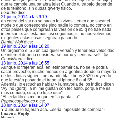
que te cambie una palabra jeje) Cuando tu trabajo depende
de tu teléfono, sin dudas qwerty físico.
Leandro
dice:
21 junio, 2014 a las 9:19
en corea del sur no se hacen los vivos, tienen que sacar el
modelo que corresponde sino nadie lo compra, no como en
otros países que comprarán la versión de s5 q no trae nada
interesante. así estamos, así seguimos, si no nos volvemos
exigentes estas cosas seguirán pasando.
Daniel Wolf
dice:
19 junio, 2014 a las 18:20
Un orgasmo el S5 en cualquier versión y tener esa velocidad
de internet debería considerarse porno y censurarse!!!! 😀
ChuckNorris
dice:
18 junio, 2014 a las 16:55
Aunque lo trajeran acá, en letrinoamérica, no se le podría
sacar provecho, mucho menos en argentina donde la mayoría
de los idiotas siguen comprando blackberry 8520 creyendo
que le están pasando el trapo al Iphone 6 o al S5.
Además, lo escuchas hablar y la mayoría de los indios dicen
“Ay! no (gord)!, a mi me gustan con tecladito, porque me es
más comodo, sino, no lo sé usar”.
“El tecladito es mejor que en ‘la pantallita'”.
Pepelocopeloloco
dice:
18 junio, 2014 a las 14:07
Y aunque lo trajeran acá….sería imposible de comprar.-
Leave a Reply
Name*