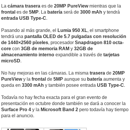
La
cámara trasera
es de
20MP PureView
mientras que la
frontal
es de
5MP
. La
batería
será de
3000 mAh
y tendrá
entrada USB Type-C
.
Pasando al más grande, el
Lumia 950 XL
, el smartphone
tendrá una
pantalla OLED de 5.7 pulgadas con resolución
de 1440×2560 píxeles
, procesador
Snapdragon 810 octa-
core
con
3GB de memoria RAM
y
32GB de
almacenamiento interno
expandible a través de
tarjetas
microSD
.
No hay mejoras en las cámaras. La misma
trasera
de
20MP
PureView
y la
frontal
de
5MP
aunque su
batería
aumenta y
queda en
3300 mAh
y también posee entrada
USB Type-C
.
Todavía no hay fecha exacta para el gran evento de
presentación en octubre donde también se dará a conocer la
Surface Pro 4
y la
Microsoft Band 2
pero todavía hay tiempo
para el anuncio.