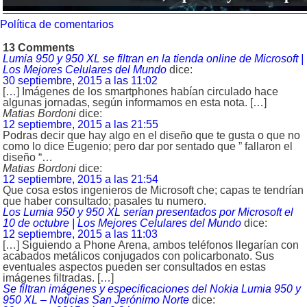
Política de comentarios
13 Comments
Lumia 950 y 950 XL se filtran en la tienda online de Microsoft |
Los Mejores Celulares del Mundo
dice:
30 septiembre, 2015 a las 11:02
[…] Imágenes de los smartphones habían circulado hace
algunas jornadas, según informamos en esta nota. […]
Matias Bordoni
dice:
12 septiembre, 2015 a las 21:55
Podras decir que hay algo en el diseño que te gusta o que no
como lo dice Eugenio; pero dar por sentado que ” fallaron el
diseño “…
Matias Bordoni
dice:
12 septiembre, 2015 a las 21:54
Que cosa estos ingenieros de Microsoft che; capas te tendrían
que haber consultado; pasales tu numero.
Los Lumia 950 y 950 XL serían presentados por Microsoft el
10 de octubre | Los Mejores Celulares del Mundo
dice:
12 septiembre, 2015 a las 11:03
[…] Siguiendo a Phone Arena, ambos teléfonos llegarían con
acabados metálicos conjugados con policarbonato. Sus
eventuales aspectos pueden ser consultados en estas
imágenes filtradas. […]
Se filtran imágenes y especificaciones del Nokia Lumia 950 y
950 XL – Noticias San Jerónimo Norte
dice: