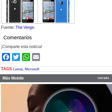
Fuente:
The Verge
.
Comentarios
¡Comparte esta noticia!
Facebook
Twitter
WhatsApp
Email
TAGS
Lumia
,
Microsoft
Más Mobile
VER MÁS