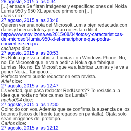
28 agosto, 2015 a las 0:34
[…] entrada Se filtran imágenes y especificaciones del Nokia
Lumia 950 y 950 XL aparece primero en […]
Lucas
dice:
27 agosto, 2015 a las 23:48
Quieren ver una nota del Microsoft Lumia bien redactada con
datos y buenas fotos,aprendan no es tan difícil.
http://www.movilzona.es/2015/08/04/fotos-y-caracteristicas-
del-microsoft-lumia-950-xl-el-smartphone-que-podra-
convertirse-en-pc/
cacharpa
dice:
27 agosto, 2015 a las 20:53
Es Nokia que va a fabricar Lumias con Windows Phone. No,
no. Es Microsoft que le va a pedir a Nokia que fabrique
Lumias. No, no. Es Microsft que va a fabricar Lumias y le va a
poner Nokia. Tampoco…
Perfectamente puedo redactar en esta revista.
Ariel
dice:
27 agosto, 2015 a las 12:47
Es verdad, que pasa redactor RedUsers?? Te resistis a la
idea que nokia no fabrica mas los Lumia?
nacho004
dice:
27 agosto, 2015 a las 12:30
Coincido con vos. Además que se confirma la ausencia de los
botones físicos del frente (agregados en pantalla). Ojala solo
sean imágenes del prototipo.
Carlos
dice:
27 agosto, 2015 a las 12:12