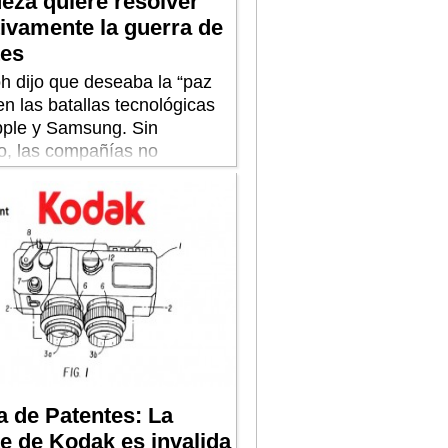
eza quiere resolver
tivamente la guerra de
tes
h dijo que deseaba la “paz
en las batallas tecnológicas
pple y Samsung. Sin
, las compañías no
s la visión de la jueza
nidense.
a de Patentes: La
e de Kodak es invalida