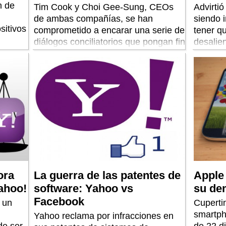
n de
Tim Cook y Choi Gee-Sung, CEOs
Advirti
n
de ambas compañías, se han
siendo 
sitivos
comprometido a encarar una serie de
tener q
diálogos conciliatorios que pongan fin
desalie
a las disputas.
Sobre A
mercado
ora
La guerra de las patentes de
Apple 
ahoo!
software: Yahoo vs
su de
Facebook
 un
Cuperti
smartph
Yahoo reclama por infracciones en