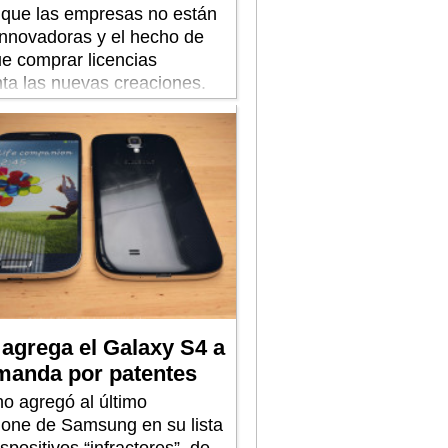
ó que las empresas no están
innovadoras y el hecho de
ue comprar licencias
nta las nuevas creaciones.
pple dijo: “Está estableciendo
s que no existían”.
agrega el Galaxy S4 a
manda por patentes
no agregó al último
one de Samsung en su lista