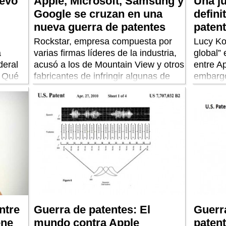
uevo
Apple, Microsoft, Samsung y
Una ju
Google se cruzan en una
defini
nueva guerra de patentes
paten
Rockstar, empresa compuesta por
Lucy Ko
a
varias firmas líderes de la industria,
global” 
deral
acusó a los de Mountain View y otros
entre A
. Qué
fabricantes de infringir algunas de
embargo
s.
sus patentes, compradas a Nortel en
comparte
2011.
estadou
ntre
Guerra de patentes: El
Guerr
ene
mundo contra Apple
patent