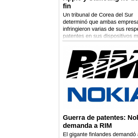
fin
Un tribunal de Corea del Sur
determinó que ambas empres
infringieron varias de sus resp
patentes en sus dispositivos m
lo que generará el pago de da
la retirada del mercado de al
productos con esas tecnología
Guerra de patentes: No
demanda a RIM
El gigante finlandes demandó 