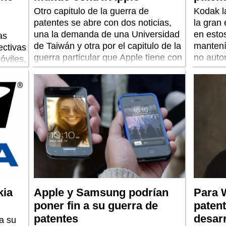
Otro capitulo de la guerra de
Kodak l
patentes se abre con dos noticias,
la gran
una la demanda de una Universidad
en estos
as
de Taiwán y otra por el capitulo de la
mantení
ectivas
guerra particular que Apple tiene con
no auto
óviles,
Samsung. En una demandado y en
delicad
ños y
otra demandante.
fotográf
gunos
en desar
s.
kia
Apple y Samsung podrían
Para 
poner fin a su guerra de
patent
patentes
desarr
a su