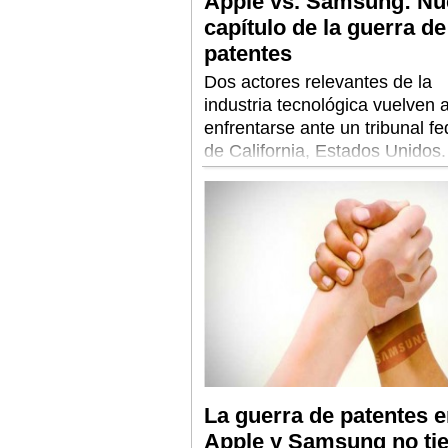
Apple vs. Samsung: N
capítulo de la guerra de
patentes
Dos actores relevantes de la
industria tecnológica vuelven 
enfrentarse ante un tribunal fe
de California, Estados Unidos
reclama cada una de las parte
La guerra de patentes e
Apple y Samsung no ti