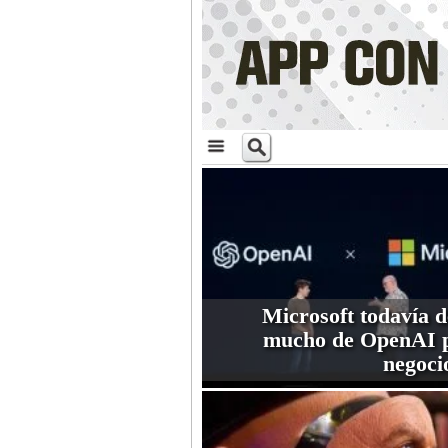
Microsoft todavía 
mucho de OpenAI p
negoci