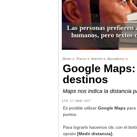
Las personas prefieren 
humanos, pero textos 
Home
>
Trucos
>
Internet
>
Buscadores
>
Google Maps: 
destinos
Maps nos indica la distancia p
LUN, 27 / MAR / 2017
Es posible utilizar
Google Maps
para 
puntos.
Para lograrlo hacemos clic con el bot
opción
[Medir distancia].