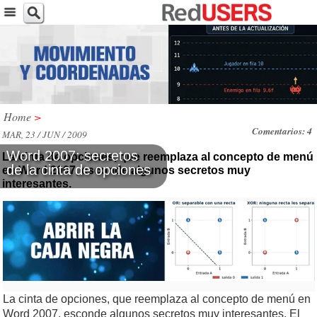
Home
>
Comentarios: 4
MAR, 23 / JUN / 2009
Word 2007: secretos
La cinta de opciones, que reemplaza al concepto de menú
de la cinta de opciones
en Word 2007, esconde algunos secretos muy
interesantes.
La cinta de opciones, que reemplaza al concepto de menú en
Word 2007, esconde algunos secretos muy interesantes. El