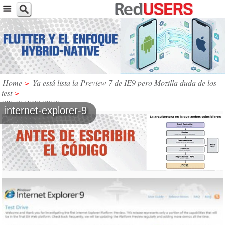
Home
>
Ya está lista la Preview 7 de IE9 pero Mozilla duda de los
test
>
VIE, 19 / NOV / 2010
internet-explorer-9