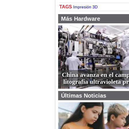
TAGS
Impresión 3D
Más Hardware
China avanza en el camp
litografía ultravioleta 
Últimas Noticias