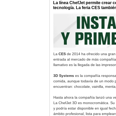
La línea ChefJet permite crear c
tecnología. La feria CES tambié
La
CES
de 2014 ha ofrecido una gran
entrada al mercado de más compañías 
llamativo es la llegada de las impreso
3D Systems
es la compañía responsab
comida, aunque todavía de un modo pr
encuentran: chocolate, vainilla, men
Hasta ahora la compañía lanzó una v
La ChefJet 3D es monocromática. Su l
y podría estar disponible en igual f
ámbito profesional, lista para emplea