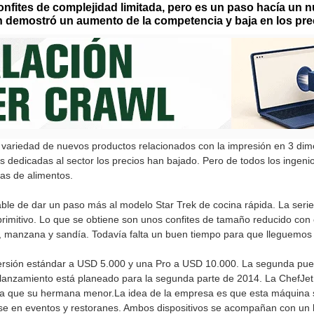
onfites de complejidad limitada, pero es un paso hacía un n
n demostró un aumento de la competencia y baja en los pre
 variedad de nuevos productos relacionados con la impresión en 3 di
dedicadas al sector los precios han bajado. Pero de todos los ingeni
ras de alimentos.
le de dar un paso más al modelo Star Trek de cocina rápida. La serie
imitivo. Lo que se obtiene son unos confites de tamaño reducido con 
ta, manzana y sandía. Todavía falta un buen tiempo para que lleguemo
ersión estándar a USD 5.000 y una Pro a USD 10.000. La segunda pue
anzamiento está planeado para la segunda parte de 2014. La ChefJet 
echa que su hermana menor.La idea de la empresa es que esta máquina 
rse en eventos y restoranes. Ambos dispositivos se acompañan con un li