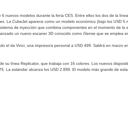
6 nuevos modelos durante la feria CES. Entre ellos los dos de la lín
es. La CubeJet aparece como un modelo económico (bajo los USD 5 mi
 sistema de inyección que combina componentes en el momento de la ap
lanzado un nuevo escaner 3D conocido como iSense que se emplea en
do el da Vinci, una impresora personal a USD 499. Saldrá en marzo e
de su línea Replicator, que trabaja con 16 colores. Los nuevos disposit
75. La estándar alcanza los USD 2.899. El modelo más grande de esta 
pp