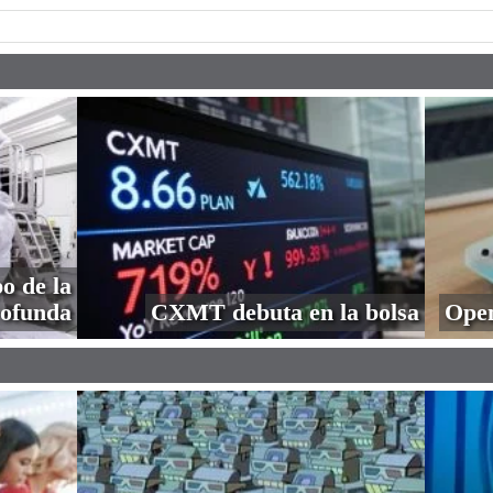
o de la
profunda
CXMT debuta en la bolsa
Open