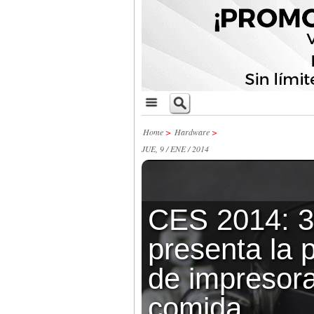
Home
>
Hardware
>
JUE, 9 / ENE / 2014
CES 2014: 
presenta la 
de impresor
comida