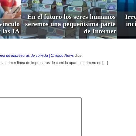
En el futuro los seres humanos
Irre
vínculo
seremos una pequeñísima parte
inc
 las IA
de Internet
ínea de impresoras de comida | Civeloo News
dice:
la primer línea de impresoras de comida aparece primero en […]