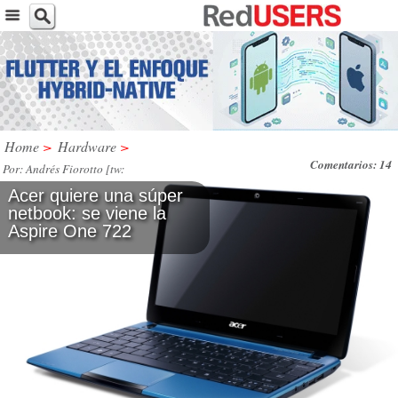
Home
>
Hardware
>
Comentarios: 14
Por: Andrés Fiorotto [tw:
@andresfiorotto] / JUE, 21 / ABR / 2011
Acer quiere una súper
netbook: se viene la
Aspire One 722