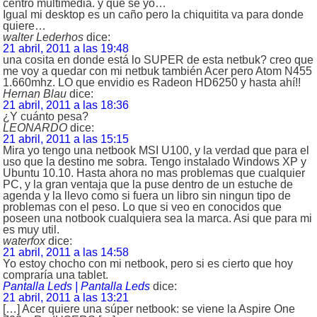
centro multimedia. y que se yo…
Igual mi desktop es un caño pero la chiquitita va para donde
quiere…
walter Lederhos
dice:
21 abril, 2011 a las 19:48
una cosita en donde está lo SUPER de esta netbuk? creo que
me voy a quedar con mi netbuk también Acer pero Atom N455
1.660mhz. LO que envidio es Radeon HD6250 y hasta ahí!!
Hernan Blau
dice:
21 abril, 2011 a las 18:36
¿Y cuánto pesa?
LEONARDO
dice:
21 abril, 2011 a las 15:15
Mira yo tengo una netbook MSI U100, y la verdad que para el
uso que la destino me sobra. Tengo instalado Windows XP y
Ubuntu 10.10. Hasta ahora no mas problemas que cualquier
PC, y la gran ventaja que la puse dentro de un estuche de
agenda y la llevo como si fuera un libro sin ningun tipo de
problemas con el peso. Lo que si veo en conocidos que
poseen una notbook cualquiera sea la marca. Asi que para mi
es muy util.
waterfox
dice:
21 abril, 2011 a las 14:58
Yo estoy chocho con mi netbook, pero si es cierto que hoy
compraría una tablet.
Pantalla Leds | Pantalla Leds
dice:
21 abril, 2011 a las 13:21
[…] Acer quiere una súper netbook: se viene la Aspire One