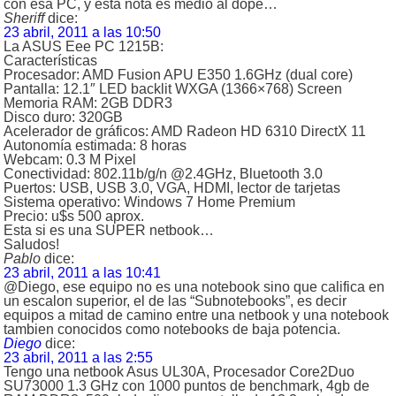
con esa PC, y esta nota es medio al dope…
Sheriff
dice:
23 abril, 2011 a las 10:50
La ASUS Eee PC 1215B:
Características
Procesador: AMD Fusion APU E350 1.6GHz (dual core)
Pantalla: 12.1″ LED backlit WXGA (1366×768) Screen
Memoria RAM: 2GB DDR3
Disco duro: 320GB
Acelerador de gráficos: AMD Radeon HD 6310 DirectX 11
Autonomía estimada: 8 horas
Webcam: 0.3 M Pixel
Conectividad: 802.11b/g/n @2.4GHz, Bluetooth 3.0
Puertos: USB, USB 3.0, VGA, HDMI, lector de tarjetas
Sistema operativo: Windows 7 Home Premium
Precio: u$s 500 aprox.
Esta si es una SUPER netbook…
Saludos!
Pablo
dice:
23 abril, 2011 a las 10:41
@Diego, ese equipo no es una notebook sino que califica en
un escalon superior, el de las “Subnotebooks”, es decir
equipos a mitad de camino entre una netbook y una notebook
tambien conocidos como notebooks de baja potencia.
Diego
dice:
23 abril, 2011 a las 2:55
Tengo una netbook Asus UL30A, Procesador Core2Duo
SU73000 1.3 GHz con 1000 puntos de benchmark, 4gb de