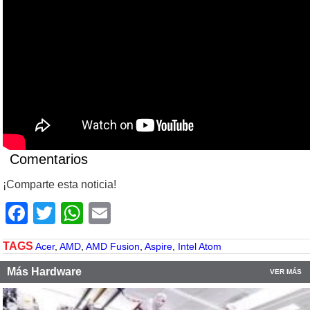
Comentarios
¡Comparte esta noticia!
Facebook
Twitter
WhatsApp
Email
TAGS
Acer
,
AMD
,
AMD Fusion
,
Aspire
,
Intel Atom
Más Hardware
VER MÁS