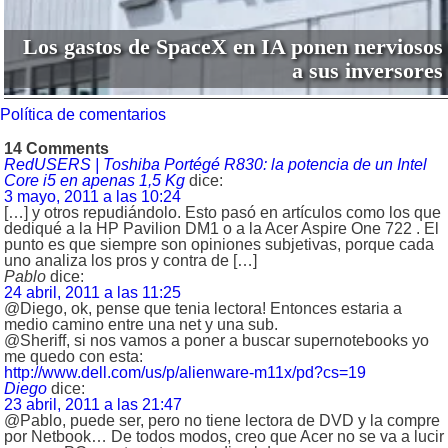
Los gastos de SpaceX en IA ponen nerviosos
a sus inversores
Política de comentarios
14 Comments
RedUSERS | Toshiba Portégé R830: la potencia de un Intel
Core i5 en apenas 1,5 Kg
dice:
3 mayo, 2011 a las 10:24
[…] y otros repudiándolo. Esto pasó en artículos como los que
dediqué a la HP Pavilion DM1 o a la Acer Aspire One 722 . El
punto es que siempre son opiniones subjetivas, porque cada
uno analiza los pros y contra de […]
Pablo
dice:
24 abril, 2011 a las 11:25
@Diego, ok, pense que tenia lectora! Entonces estaria a
medio camino entre una net y una sub.
@Sheriff, si nos vamos a poner a buscar supernotebooks yo
me quedo con esta:
http://www.dell.com/us/p/alienware-m11x/pd?cs=19
Diego
dice:
23 abril, 2011 a las 21:47
@Pablo, puede ser, pero no tiene lectora de DVD y la compre
por Netbook… De todos modos, creo que Acer no se va a lucir