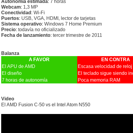
Autonomía estimada
: 7 horas
Webcam
: 1,3 MP
Conectividad
: Wi-Fi
Puertos
: USB, VGA, HDMI, lector de tarjetas
Sistema operativo
: Windows 7 Home Premium
Precio
: todavía no oficializado
Fecha de lanzamiento
: tercer trimestre de 2011
Balanza
A FAVOR
EN CONTRA
El APU de AMD
Escasa velocidad de reloj
El diseño
El teclado sigue siendo 
7 horas de autonomía
Poca memoria RAM
Video
El AMD Fusion C-50 vs el Intel Atom N550