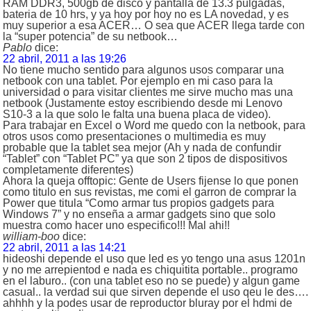
RAM DDR3, 500gb de disco y pantalla de 13.3 pulgadas,
bateria de 10 hrs, y ya hoy por hoy no es LA novedad, y es
muy superior a esa ACER… O sea que ACER llega tarde con
la “super potencia” de su netbook…
Pablo
dice:
22 abril, 2011 a las 19:26
No tiene mucho sentido para algunos usos comparar una
netbook con una tablet. Por ejemplo en mi caso para la
universidad o para visitar clientes me sirve mucho mas una
netbook (Justamente estoy escribiendo desde mi Lenovo
S10-3 a la que solo le falta una buena placa de video).
Para trabajar en Excel o Word me quedo con la netbook, para
otros usos como presentaciones o multimedia es muy
probable que la tablet sea mejor (Ah y nada de confundir
“Tablet” con “Tablet PC” ya que son 2 tipos de dispositivos
completamente diferentes)
Ahora la queja offtopic: Gente de Users fijense lo que ponen
como titulo en sus revistas, me comi el garron de comprar la
Power que titula “Como armar tus propios gadgets para
Windows 7” y no enseña a armar gadgets sino que solo
muestra como hacer uno especifico!!! Mal ahi!!
william-boo
dice:
22 abril, 2011 a las 14:21
hideoshi depende el uso que led es yo tengo una asus 1201n
y no me arrepientod e nada es chiquitita portable.. programo
en el laburo.. (con una tablet eso no se puede) y algun game
casual.. la verdad sui que sirven depende el uso qeu le des….
ahhhh y la podes usar de reproductor bluray por el hdmi de