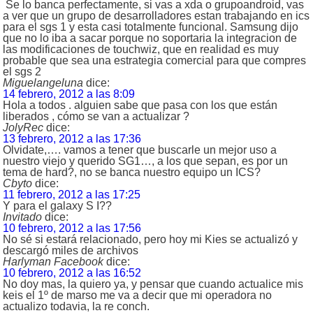
Se lo banca perfectamente, si vas a xda o grupoandroid, vas
a ver que un grupo de desarrolladores estan trabajando en ics
para el sgs 1 y esta casi totalmente funcional. Samsung dijo
que no lo iba a sacar porque no soportaria la integracion de
las modificaciones de touchwiz, que en realidad es muy
probable que sea una estrategia comercial para que compres
el sgs 2
Miguelangeluna
dice:
14 febrero, 2012 a las 8:09
Hola a todos . alguien sabe que pasa con los que están
liberados , cómo se van a actualizar ?
JolyRec
dice:
13 febrero, 2012 a las 17:36
Olvidate,…. vamos a tener que buscarle un mejor uso a
nuestro viejo y querido SG1…, a los que sepan, es por un
tema de hard?, no se banca nuestro equipo un ICS?
Cbyto
dice:
11 febrero, 2012 a las 17:25
Y para el galaxy S I??
Invitado
dice:
10 febrero, 2012 a las 17:56
No sé si estará relacionado, pero hoy mi Kies se actualizó y
descargó miles de archivos
Harlyman Facebook
dice:
10 febrero, 2012 a las 16:52
No doy mas, la quiero ya, y pensar que cuando actualice mis
keis el 1º de marso me va a decir que mi operadora no
actualizo todavia, la re conch.