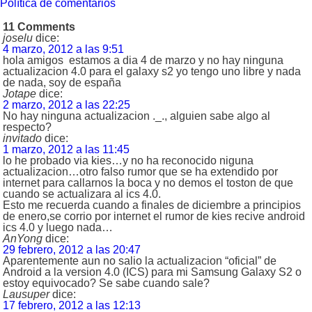
Política de comentarios
11 Comments
joselu
dice:
4 marzo, 2012 a las 9:51
hola amigos estamos a dia 4 de marzo y no hay ninguna
actualizacion 4.0 para el galaxy s2 yo tengo uno libre y nada
de nada, soy de españa
Jotape
dice:
2 marzo, 2012 a las 22:25
No hay ninguna actualizacion ._., alguien sabe algo al
respecto?
invitado
dice:
1 marzo, 2012 a las 11:45
lo he probado via kies…y no ha reconocido niguna
actualizacion…otro falso rumor que se ha extendido por
internet para callarnos la boca y no demos el toston de que
cuando se actualizara al ics 4.0.
Esto me recuerda cuando a finales de diciembre a principios
de enero,se corrio por internet el rumor de kies recive android
ics 4.0 y luego nada…
AnYong
dice:
29 febrero, 2012 a las 20:47
Aparentemente aun no salio la actualizacion “oficial” de
Android a la version 4.0 (ICS) para mi Samsung Galaxy S2 o
estoy equivocado? Se sabe cuando sale?
Lausuper
dice:
17 febrero, 2012 a las 12:13