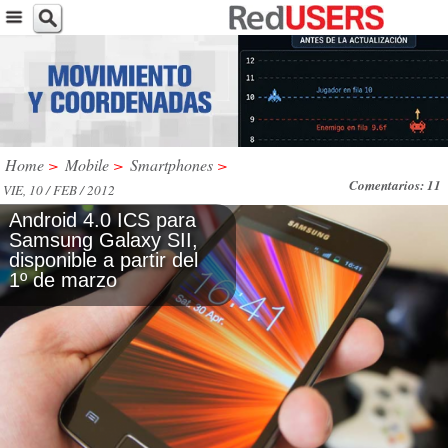
Home
>
Mobile
>
Smartphones
>
Comentarios: 11
VIE, 10 / FEB / 2012
Android 4.0 ICS para
Samsung Galaxy SII,
disponible a partir del
1º de marzo