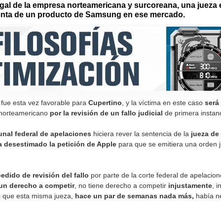
legal de la empresa norteamericana y surcoreana, una jueza
venta de un producto de Samsung en ese mercado.
fue esta vez favorable para
Cupertino
, y la víctima en este caso
será 
 norteamericano
por la revisión de un fallo judicial
de primera instanc
unal federal de apelaciones
hiciera rever la sentencia de la
jueza de 
a desestimado la petición de Apple
para que se emitiera una orden j
edido de revisión del fallo
por parte de la corte federal de apelacio
un derecho a competir
, no tiene derecho a competir
injustamente
, 
es que esta misma jueza,
hace un par de semanas nada más,
había ne
.