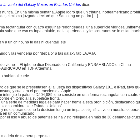
 la venta del Galaxy Nexus en Estados Unidos
dice:
ue nunca. En una misma semana, Apple logró que un tribunal norteamericano prohi
arde, el mismo juzgado declaró que Samsung no podrá […]
rma rectangular con cuatro esquinas redondeadas, una superficie vidriosa unifor
 tonto sabe que eso es inpatentable, no les pertenece y los coreanos se lo estan ha
 y a un chino, no te das ni cuenta!! jeje
bando y las venderia por “debajo” a las galaxy tab JAJAJA
onde viene… El iphone dice Diseñado en California y ENSAMBLADO en China
e FABRICADO en TDF Argentina
o hablar al cuete
 de que se le presentasen a la jueza los dispositivos Galaxy 10.1 e iPad, tuvo qu
msung y cual era el perteneciente a Apple.
 infringió la patente D504,889, que consiste en una forma rectangular con cuatro
rde en torno a la superficie frontal.
una serie de medidas legales para hacer frente a esta prohibición, destacando que
los consumidores de Estados Unidos”.
y no esperamos que la decisión tenga un impacto significativo en nuestras oper
ía en un comunicado.
por el uso y abuso de patentes se ha visto reflejada en más de 30 demandas cruz
mo modelo de manera perpetua.