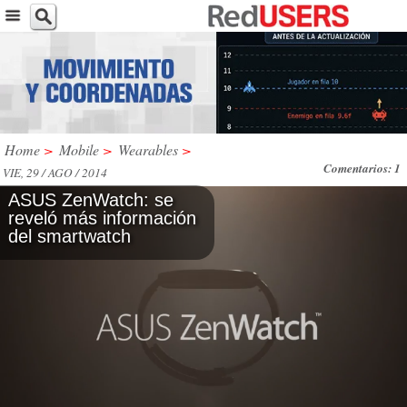
Home
>
Mobile
>
Wearables
>
Comentarios: 1
VIE, 29 / AGO / 2014
ASUS ZenWatch: se
reveló más información
del smartwatch