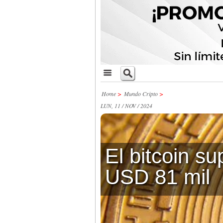
Home
>
Mundo Cripto
>
LUN, 11 / NOV / 2024
El bitcoin su
USD 81 mil