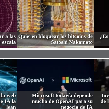
r a las
Quieren bloquear los bitcoins de
¿Es
 escala
Satoshi Nakamoto
 la web
Microsoft todavía depende
Inv
de IA la
mucho de OpenAI para su
de 
lean
negocio de IA