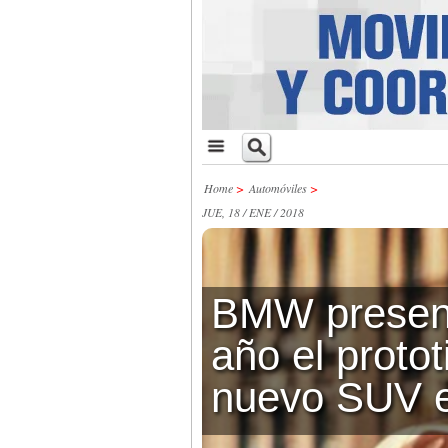
Home
>
Automóviles
>
JUE, 18 / ENE / 2018
BMW present
año el proto
nuevo SUV e