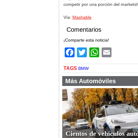
competir por una porción del marketsh
Vía:
Mashable
Comentarios
¡Comparte esta noticia!
Facebook
Twitter
WhatsA
Email
TAGS
BMW
Más Automóviles
Cientos de vehículos au