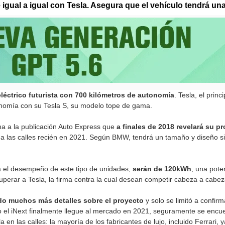
igual a igual con Tesla. Asegura que el vehículo tendrá un
éctrico futurista con 700 kilómetros de autonomía
. Tesla, el prin
nomía con su Tesla S, su modelo tope de gama.
a a la publicación Auto Express que
a finales de 2018 revelará su 
á a las calles recién en 2021. Según BMW, tendrá un tamaño y diseño s
ra el desempeño de este tipo de unidades,
serán de 120kWh
, una pote
perar a Tesla, la firma contra la cual desean competir cabeza a cabez
do muchos más detalles sobre el proyecto
y solo se limitó a confir
o el iNext finalmente llegue al mercado en 2021, seguramente se enc
 en las calles: la mayoría de los fabricantes de lujo, incluido Ferrari,