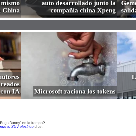
l mismo
auto desarrollado junto la
Gemel
n China
compañía china Xpeng
salid
autores
L
creados
con IA
Microsoft raciona los tokens
 Bugs Bunny” en la trompa?
 nuevo SUV eléctrico
dice: