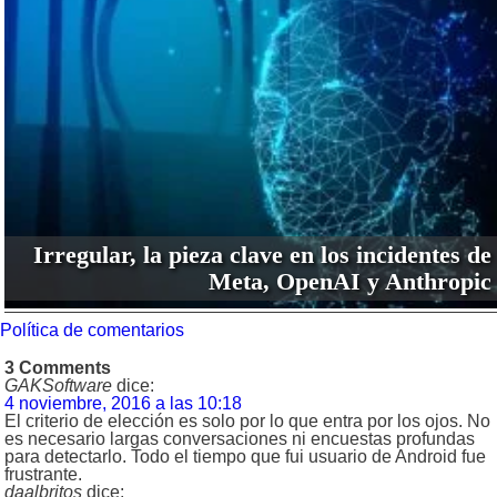
Irregular, la pieza clave en los incidentes de
Meta, OpenAI y Anthropic
Política de comentarios
3 Comments
GAKSoftware
dice:
4 noviembre, 2016 a las 10:18
El criterio de elección es solo por lo que entra por los ojos. No
es necesario largas conversaciones ni encuestas profundas
para detectarlo. Todo el tiempo que fui usuario de Android fue
frustrante.
daalbritos
dice: