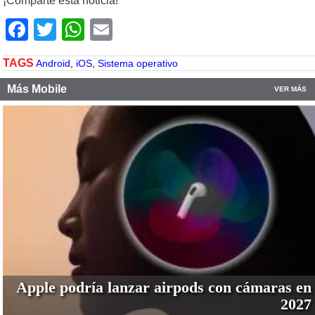
¡Comparte esta noticia!
Facebook
Twitter
WhatsApp
Email
TAGS
Android
,
iOS
,
Sistema operativo
Más Mobile
VER MÁS
Apple podría lanzar airpods con cámaras en
2027