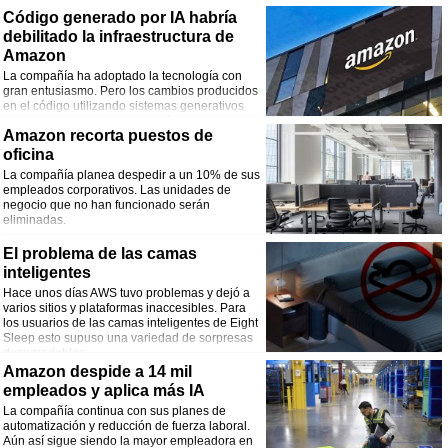
quedarse atrás.
Código generado por IA habría
debilitado la infraestructura de
Amazon
La compañía ha adoptado la tecnología con
gran entusiasmo. Pero los cambios producidos
en el código utilizando sistemas generativos
coinciden con una serie de caídas del servicio.
Amazon recorta puestos de
Amazon niega cualquier relación.
oficina
La compañía planea despedir a un 10% de sus
empleados corporativos. Las unidades de
negocio que no han funcionado serán
eliminadas.
El problema de las camas
inteligentes
Hace unos días AWS tuvo problemas y dejó a
varios sitios y plataformas inaccesibles. Para
los usuarios de las camas inteligentes de Eight
Sleep esto supuso una variedad de sorpresas
desagradables.
Amazon despide a 14 mil
empleados y aplica más IA
La compañía continua con sus planes de
automatización y reducción de fuerza laboral.
Aún así sigue siendo la mayor empleadora en