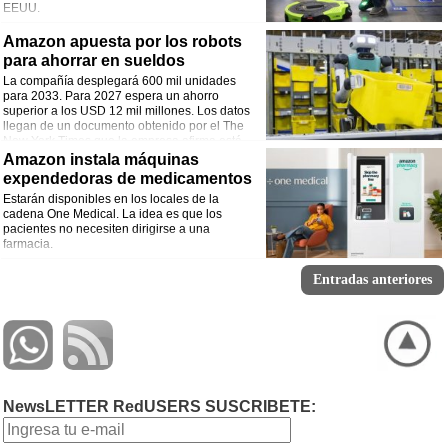
EEUU.
Amazon apuesta por los robots
para ahorrar en sueldos
La compañía desplegará 600 mil unidades
para 2033. Para 2027 espera un ahorro
superior a los USD 12 mil millones. Los datos
llegan de un documento obtenido por el The
New York Times que la empresa afirma está
incompleto.
Amazon instala máquinas
expendedoras de medicamentos
Estarán disponibles en los locales de la
cadena One Medical. La idea es que los
pacientes no necesiten dirigirse a una
farmacia.
Entradas anteriores
NewsLETTER RedUSERS SUSCRIBETE: