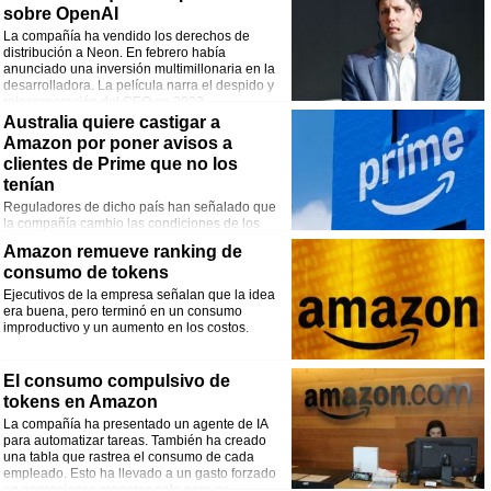
sobre OpenAI
La compañía ha vendido los derechos de
distribución a Neon. En febrero había
anunciado una inversión multimillonaria en la
desarrolladora. La película narra el despido y
reincorporación del CEO en 2023.
Australia quiere castigar a
Amazon por poner avisos a
clientes de Prime que no los
tenían
Reguladores de dicho país han señalado que
la compañía cambio las condiciones de los
contratos de forma injusta y no ofreció compensación alguna.
Amazon remueve ranking de
consumo de tokens
Ejecutivos de la empresa señalan que la idea
era buena, pero terminó en un consumo
improductivo y un aumento en los costos.
El consumo compulsivo de
tokens en Amazon
La compañía ha presentado un agente de IA
para automatizar tareas. También ha creado
una tabla que rastrea el consumo de cada
empleado. Esto ha llevado a un gasto forzado
en operaciones menores solo para no