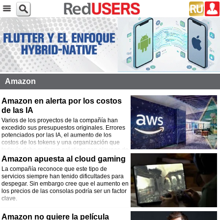
Amazon
Amazon en alerta por los costos
de las IA
Varios de los proyectos de la compañía han
excedido sus presupuestos originales. Errores
potenciados por las IA, el aumento de los
costos de los tokens y una organización que
todavía debe pulir sus prácticas son algunas de
las causas.
Amazon apuesta al cloud gaming
La compañía reconoce que este tipo de
servicios siempre han tenido dificultades para
despegar. Sin embargo cree que el aumento en
los precios de las consolas podría ser un factor
clave.
Amazon no quiere la película