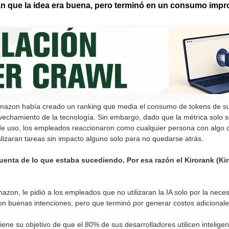
an que la idea era buena, pero terminó en un consumo impr
azon había creado un ranking que media el consumo de tokens de sus
ovechamiento de la tecnología. Sin embargo, dado que la métrica solo 
io de uso, los empleados reaccionaron como cualquier persona con algo
lizaran tareas sin impacto alguno solo para no quedarse atrás.
enta de lo que estaba sucediendo. Por esa razón el Kirorank (Kiro
zon, le pidió a los empleados que no utilizaran la IA solo por la necesid
on buenas intenciones, pero que terminó por generar costos adicionale
ne su objetivo de que el 80% de sus desarrolladores utilicen inteligen