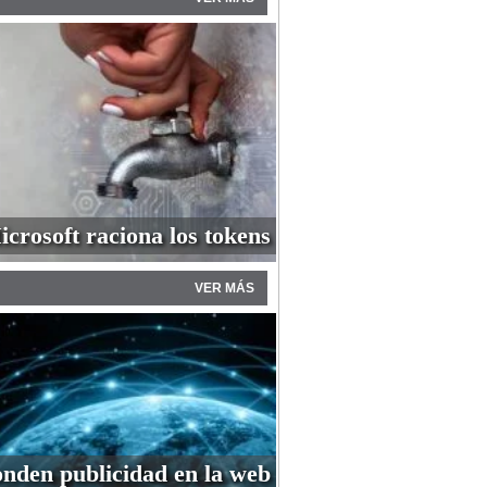
icrosoft raciona los tokens
VER MÁS
nden publicidad en la web