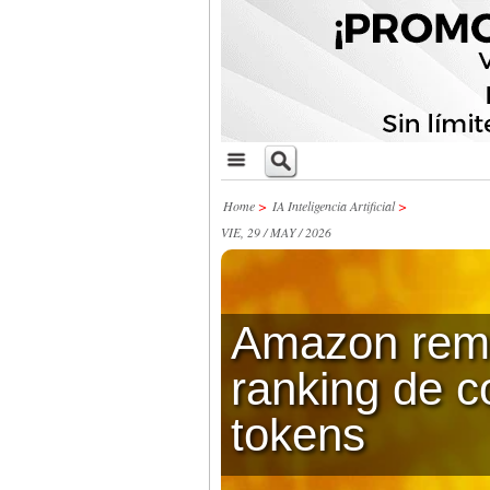
Home
>
IA Inteligencia Artificial
>
VIE, 29 / MAY / 2026
Amazon rem
ranking de 
tokens