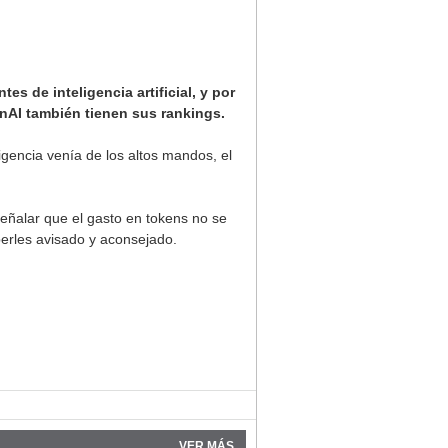
s de inteligencia artificial, y por
nAI también tienen sus rankings.
igencia venía de los altos mandos, el
eñalar que el gasto en tokens no se
erles avisado y aconsejado.
VER MÁS