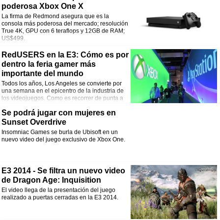
poderosa Xbox One X
La firma de Redmond asegura que es la
consola más poderosa del mercado; resolución
True 4K, GPU con 6 teraflops y 12GB de RAM;
US$499.
RedUSERS en la E3: Cómo es por
dentro la feria gamer más
importante del mundo
Todos los años, Los Angeles se convierte por
una semana en el epicentro de la industria de
los videojuegos. Como es recorrer de punta a
punta la meca gamer por excelencia.
Se podrá jugar con mujeres en
Sunset Overdrive
Insomniac Games se burla de Ubisoft en un
nuevo video del juego exclusivo de Xbox One.
E3 2014 - Se filtra un nuevo video
de Dragon Age: Inquisition
El video llega de la presentación del juego
realizado a puertas cerradas en la E3 2014.