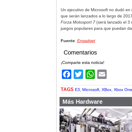
Un ejecutivo de Microsoft no dudó en
que serán lanzados a lo largo de 201
Forza Motosport 7
(será lanzado el 3 
juegos populares para que puedan dar
Fuente
:
Engadget
Comentarios
¡Comparte esta noticia!
Facebook
Twitter
WhatsA
Email
TAGS
E3
,
Microsoft
,
XBox
,
Xbox On
Más Hardware