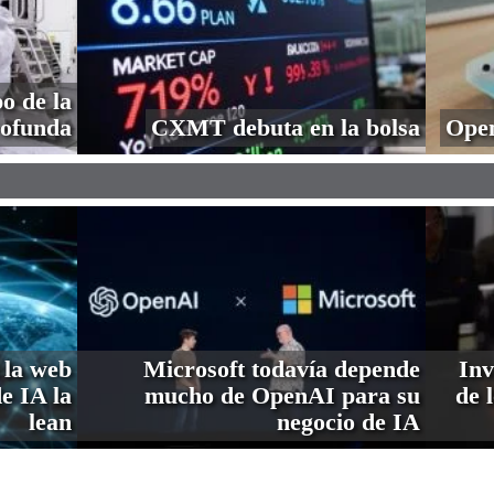
o de la
profunda
CXMT debuta en la bolsa
Open
 la web
Microsoft todavía depende
Inv
de IA la
mucho de OpenAI para su
de 
lean
negocio de IA