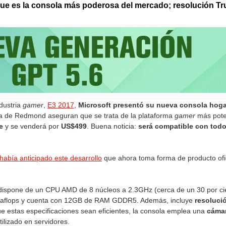
e es la consola más poderosa del mercado; resolución Tru
dustria
gamer
,
E3 2017
,
Microsoft presentó su nueva consola hoga
ma de Redmond aseguran que se trata de la plataforma
gamer
más pote
e
y se venderá por
US$499
. Buena noticia:
será compatible con todos
 había anticipado este desarrollo
que ahora toma forma de producto ofic
dispone de un CPU AMD de 8 núcleos a 2.3GHz (cerca de un 30 por ci
raflops y cuenta con 12GB de RAM GDDR5. Además, incluye
resoluci
 estas especificaciones sean eficientes, la consola emplea una
cámar
utilizado en servidores.