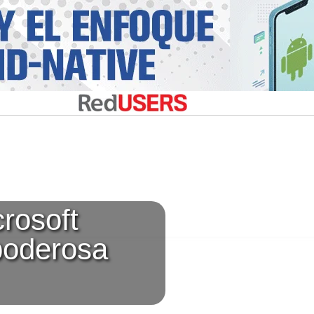
rosoft
poderosa