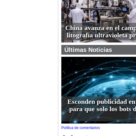
China avanza en el camp
litografía ultravioleta 
Últimas Noticias
Esconden publicidad en
para que solo los bots 
Política de comentarios