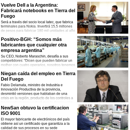
acondicionados.
Vuelve Dell a la Argentina:
Fabricará notebooks en Tierra del
Fuego
Será a través del socio local Iatec, que fabrica
terminales para Nokia. Invertirá 15,5 millones
de pesos para fabricar 180 mil unidades al año.
Positivo-BGH: “Somos más
fabricantes que cualquier otra
empresa argentina”
Su CEO, Noberto Maraschin, desafía a sus
competidores: “Dicen que pueden fabricar un
mother con cuatro operarios, nosotros tenemos
a 50”. Además, explica cómo se convirtieron en
Niegan caída del empleo en Tierra
el principal fabricante local y adelanta los nuevos desafíos de la empresa.
Del Fuego
Fabio Delamata, ministro de Industria e
Innovación Productiva de la provincia,
desmintió versiones que hablaban de una
crisis en la región, producto de los controles a
las importaciones y aclaró que la disminución
de empleos se debe a un “factor estacional”.
NewSan obtuvo la certificacion
ISO 9001
El mayor fabricante de electrónicos del país
obtiene así un certificado que garantiza a la
calidad de sus procesos en su sede