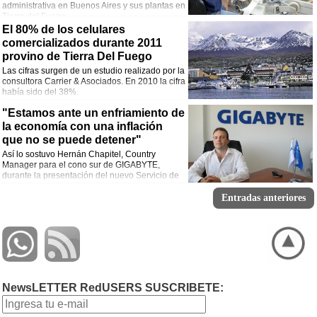
administrativa en Buenos Aires y sus plantas en
Tierra del Fuego.
El 80% de los celulares
comercializados durante 2011
provino de Tierra Del Fuego
Las cifras surgen de un estudio realizado por la
consultora Carrier & Asociados. En 2010 la cifra
había sido del 38%.
"Estamos ante un enfriamiento de
la economía con una inflación
que no se puede detener"
Así lo sostuvo Hernán Chapitel, Country
Manager para el cono sur de GIGABYTE,
durante la presentación del nuevo Servicio de
Garantía para el Usuario Final.
Entradas anteriores
NewsLETTER RedUSERS SUSCRIBETE: