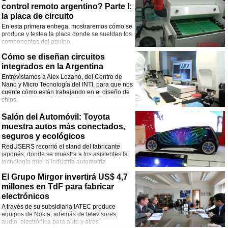
control remoto argentino? Parte I:
la placa de circuito
En esta primera entrega, mostraremos cómo se
produce y testea la placa donde se sueldan los
componentes del equipo.
Cómo se diseñan circuitos
integrados en la Argentina
Entrevistamos a Alex Lozano, del Centro de
Nano y Micro Tecnología del INTI, para que nos
cuente cómo están trabajando en el diseño de
chips.
Salón del Automóvil: Toyota
muestra autos más conectados,
seguros y ecológicos
RedUSERS recorrió el stand del fabricante
japonés, donde se muestra a los asistentes la
tecnología que la industria automotriz
incorporará en los próximos años.
El Grupo Mirgor invertirá US$ 4,7
millones en TdF para fabricar
electrónicos
A través de su subsidiaria IATEC produce
equipos de Nokia, además de televisores,
audio, electrónica para auto y aires