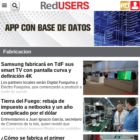
Fabricacion
Samsung fabricará en TdF sus
smart TV con pantalla curva y
definición 4K
Los partners locales serán Digital Fueguina y
Electro Fueguina, que comenzarán a producir a
partir de agosto.
Tierra del Fuego: rebaja de
impuesto a netbooks y un año
complicado por el dólar
Entrevistamos a Juan Ignacio García, secretario
de Comercio de la Isla, quien reveló que
planean reducir Ingresos Brutos a las portátiles
de Conectar Igualdad. También habló sobre el
¿Cómo se fabrica el primer
dólar, la situación de empleos y la sustitución de importaciones.