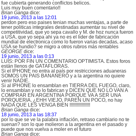
fue cubierta generando conflictos belicos.
Luis muy buen comentario!!
Brian Ganga
dice:
19 junio, 2013 a las 12:01
perdon pero eso paises tenian muchas ventajas, a parte de
tener politicas integrales destinadas aumentar su nivel de
competitividad, que yo sepa cavallo y M. de hoz nunca fueron
a USA, que yo sepa ahi ya no es el lider de fabricación
mundial de electronica como lo fueron varias decadas, acaso
USA se hundio? se migro a otros rubros más rentables
GEORGE
dice:
19 junio, 2013 a las 0:13
LUIS: POR FIN UN COMENTARIO OPTIMISTA. Estos foros
están llenos de GATAFLORAS.
Si el IPHONE no entra al país por restricciones aduaneras
SOMOS UN PAIS BANANERO y a la argentina no quiere
venir NADIE.
Si al IPHONE lo ensamblan en TIERRA DEL FUEGO, claro,
lo ensamblan y no lo fabrican y DICEN QUE NO LO VAN A
COMPRAR EN ARGENTINA PORQUE VA A SER UNA
PORQUERIA. ¿EHH VIEJO, PAREN UN POCO, no hay
NADA QUE LES VENGA BIEN !!!!!!!!!!!!!!!!!
Brian Ganga
dice:
18 junio, 2013 a las 18:37
por lo que se ve la palabra inflación, retraso cambiario no te
suenan? son lo que molieron a la argentina en el pasado y
puede que nos vuelva a moler en el futuro
Brian Ganga
dice: