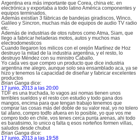
Argentina era más importante que Corea, china etc. en
electrónica y exportaba a todo latino América componentes y
equipos terminados.
Además existían 3 fábricas de bandejas giradiscos, Winco,
Galileo y Sincron, muchas más de equipos de audio TV radio
etc.
Además de industrias de otos rubros como Atma, Siam, que
llego a fabricar heladeras motos, autos y muchos mas
electrodomesticos
Cuando llegaron los milicos con el orejón Martínez de Hoz
destruyo la mitad de la industria argentina, y el resto, lo
destruyo Méndez con su ministro Caballo.
Yo cada ves que compro un producto que dice industria
argentina me alegro, aunque solo sea ensamblado aca, ya se
hizo y tenemos la capacidad de diseñar y fabricar excelentes
productos
Brian Ganga
dice:
17 junio, 2013 a las 20:00
TDF es una truchada, lo vagos asi nomas tienen unos
terribles sueldos y el resto con estudio y todo gana dos
mangos, encima para que tengan trabajo tenemos que
comprar las cosas más del doble de su valor real, yo no tolero
tal afano, compro todfo afuera en lo posible, yo que vos me
compro todo en chile, vos tenes cerca punta arenas, ahi todo
es baratisimo, lo unico q falta q esos norteños formen villas,
saludos desde chubut
Brian Ganga
dice:
17 junio, 2013 a las 19:58