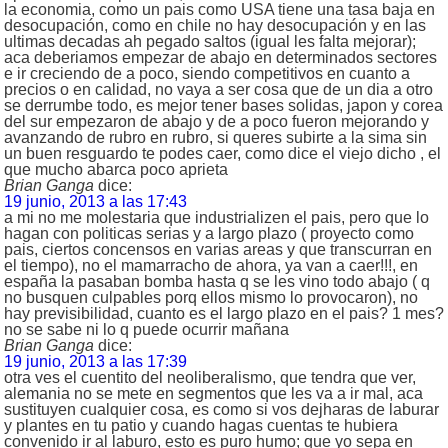
la economia, como un pais como USA tiene una tasa baja en
desocupación, como en chile no hay desocupación y en las
ultimas decadas ah pegado saltos (igual les falta mejorar);
aca deberiamos empezar de abajo en determinados sectores
e ir creciendo de a poco, siendo competitivos en cuanto a
precios o en calidad, no vaya a ser cosa que de un dia a otro
se derrumbe todo, es mejor tener bases solidas, japon y corea
del sur empezaron de abajo y de a poco fueron mejorando y
avanzando de rubro en rubro, si queres subirte a la sima sin
un buen resguardo te podes caer, como dice el viejo dicho , el
que mucho abarca poco aprieta
Brian Ganga
dice:
19 junio, 2013 a las 17:43
a mi no me molestaria que industrializen el pais, pero que lo
hagan con politicas serias y a largo plazo ( proyecto como
pais, ciertos concensos en varias areas y que transcurran en
el tiempo), no el mamarracho de ahora, ya van a caer!!!, en
españa la pasaban bomba hasta q se les vino todo abajo ( q
no busquen culpables porq ellos mismo lo provocaron), no
hay previsibilidad, cuanto es el largo plazo en el pais? 1 mes?
no se sabe ni lo q puede ocurrir mañana
Brian Ganga
dice:
19 junio, 2013 a las 17:39
otra ves el cuentito del neoliberalismo, que tendra que ver,
alemania no se mete en segmentos que les va a ir mal, aca
sustituyen cualquier cosa, es como si vos dejharas de laburar
y plantes en tu patio y cuando hagas cuentas te hubiera
convenido ir al laburo, esto es puro humo; que yo sepa en