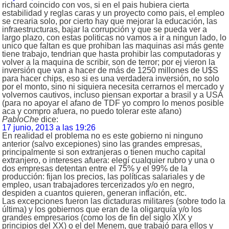
richard coincido con vos, si en el pais hubiera cierta
estabilidad y reglas caras y un proyecto como pais, el empleo
se crearia solo, por cierto hay que mejorar la educación, las
infraestructuras, bajar la corrupción y que se pueda ver a
largo plazo, con estas politicas no vamos a ir a ningun lado, lo
unico que faltan es que prohiban las maquinas asi más gente
tiene trabajo, tendrian que hasta prohibir las computadoras y
volver a la maquina de scribir, son de terror; por ej vieron la
inversión que van a hacer de más de 1250 millones de U$S
para hacer chips, eso si es una verdadera inversión, no solo
por el monto, sino ni siquiera necesita cerrarnos el mercado y
volvernos cautivos, incluso piensan exportar a brasil y a USA
(para no apoyar el afano de TDF yo compro lo menos posible
aca y compro afuera, no puedo tolerar este afano)
PabloChe
dice:
17 junio, 2013 a las 19:26
En realidad el problema no es este gobierno ni ninguno
anterior (salvo excepiones) sino las grandes empresas,
principalmente si son extranjeras o tienen mucho capital
extranjero, o intereses afuera: elegí cualquier rubro y una o
dos empresas detentan entre el 75% y el 99% de la
producción: fijan los precios, las políticas salariales y de
empleo, usan trabajadores tercerizados y/o en negro,
despiden a cuantos quieren, generan inflación, etc.
Las excepciones fueron las dictaduras militares (sobre todo la
última) y los gobiernos que eran de la oligarquía y/o los
grandes empresarios (como los de fin del siglo XIX y
principios del XX) o el del Menem, que trabajó para ellos y