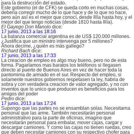
para la destrucción del estado.
Este gobierno (el de CFK) se queda corto en muchas cosas,
debería corregir mucho de lo que hace y de lo que no hace,
pero aún así es el mejor que conocí, desde Illía hasta hoy, y el
mejor del que tengo noticias (desde 1810 hasta Illía).
El Gayego Don Manolo
dice:
17 junio, 2013 a las 18:16
La balanza comercial argentina es de US$ 120.000 millones.
¿Justifica que un ministro intervenga por 5 millones?
Ahora decime, ¿quién es más gallego?
Richard Bach
dice:
17 junio, 2013 a las 17:33
La creacion de empleo es algo muy bueno, pero no de esta
forma. Pagaríamos mas baratos los teléfonos si llegasen
directo al puerto de Buenos Aires en vez de hacer toda la
pantomima de armado en el sur. Respecto del empleo, si
solamente nuestros gobiernos respetasen la ley, habria de
sobra y con verdadera creacion de valor agregado, y no con
inventos que lo unico que producen es beneficios para los
amigos del poder
Pedro
dice:
17 junio, 2013 a las 17:24
Supongo que las partes no se ensamblan solas. Necesitarna
personal que las arme. También necesitarán personal
administrativo para la parte de oficinas, imagino que
necesitarán personal para embalar, mover cajas, cargar y
descargar camiones. Y como las cajas no tienen ruedas, creo
que deben necesitar camiones con su respectivo chofer para