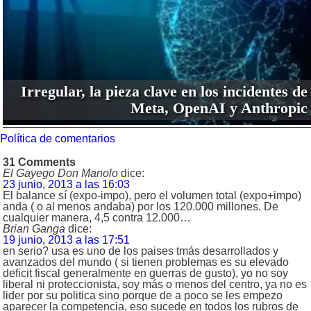
Irregular, la pieza clave en los incidentes de
Meta, OpenAI y Anthropic
Política de comentarios
31 Comments
El Gayego Don Manolo
dice:
23 junio, 2013 a las 16:03
El balance sí (expo-impo), pero el volumen total (expo+impo)
anda ( o al menos andaba) por los 120.000 millones. De
cualquier manera, 4,5 contra 12.000…
Brian Ganga
dice:
19 junio, 2013 a las 17:51
en serio? usa es uno de los paises tmás desarrollados y
avanzados del mundo ( si tienen problemas es su elevado
deficit fiscal generalmente en guerras de gusto), yo no soy
liberal ni proteccionista, soy más o menos del centro, ya no es
lider por su politica sino porque de a poco se les empezo
aparecer la competencia, eso sucede en todos los rubros de