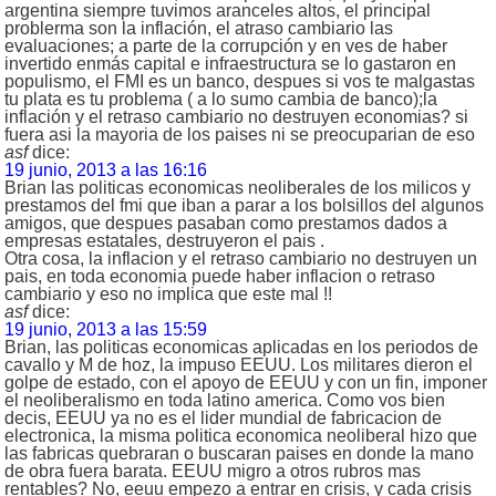
argentina siempre tuvimos aranceles altos, el principal
problerma son la inflación, el atraso cambiario las
evaluaciones; a parte de la corrupción y en ves de haber
invertido enmás capital e infraestructura se lo gastaron en
populismo, el FMI es un banco, despues si vos te malgastas
tu plata es tu problema ( a lo sumo cambia de banco);la
inflación y el retraso cambiario no destruyen economias? si
fuera asi la mayoria de los paises ni se preocuparian de eso
asf
dice:
19 junio, 2013 a las 16:16
Brian las politicas economicas neoliberales de los milicos y
prestamos del fmi que iban a parar a los bolsillos del algunos
amigos, que despues pasaban como prestamos dados a
empresas estatales, destruyeron el pais .
Otra cosa, la inflacion y el retraso cambiario no destruyen un
pais, en toda economia puede haber inflacion o retraso
cambiario y eso no implica que este mal !!
asf
dice:
19 junio, 2013 a las 15:59
Brian, las politicas economicas aplicadas en los periodos de
cavallo y M de hoz, la impuso EEUU. Los militares dieron el
golpe de estado, con el apoyo de EEUU y con un fin, imponer
el neoliberalismo en toda latino america. Como vos bien
decis, EEUU ya no es el lider mundial de fabricacion de
electronica, la misma politica economica neoliberal hizo que
las fabricas quebraran o buscaran paises en donde la mano
de obra fuera barata. EEUU migro a otros rubros mas
rentables? No, eeuu empezo a entrar en crisis, y cada crisis