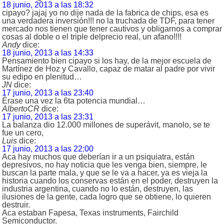
18 junio, 2013 a las 18:32
cipayo? jajaj yo no dije nada de la fabrica de chips, esa es
una verdadera inversión!!! no la truchada de TDF, para tener
mercado nos tienen que tener cautivos y obligarnos a comprar
cosas al doble o el triple delprecio real, un afano!!!!
Andy
dice:
18 junio, 2013 a las 14:33
Pensamiento bien cipayo si los hay, de la mejor escuela de
Martínez de Hoz y Cavallo, capaz de matar al padre por vivir
su edipo en plenitud…
JN
dice:
17 junio, 2013 a las 23:40
Érase una vez la 6ta potencia mundial…
AlbertoCR
dice:
17 junio, 2013 a las 23:31
La balanza dio 12.000 millones de superávit, manolo, se te
fue un cero,
Luis
dice:
17 junio, 2013 a las 22:00
Aca hay muchos que deberían ir a un psiquiatra, están
depresivos, no hay noticia que les venga bien, siempre, le
buscan la parte mala, y que se le va a hacer, ya es vieja la
historia cuando los conservas están en el poder, destruyen la
industria argentina, cuando no lo están, destruyen, las
ilusiones de la gente, cada logro que se obtiene, lo quieren
destruir.
Aca estaban Fapesa, Texas instruments, Fairchild
Semiconductor.