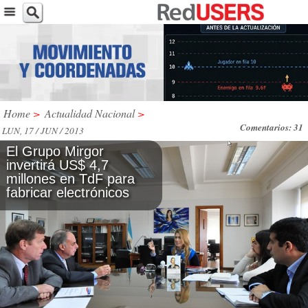
Home
>
Actualidad Nacional
>
Comentarios: 31
LUN, 17 / JUN / 2013
El Grupo Mirgor
invertirá US$ 4,7
millones en TdF para
fabricar electrónicos