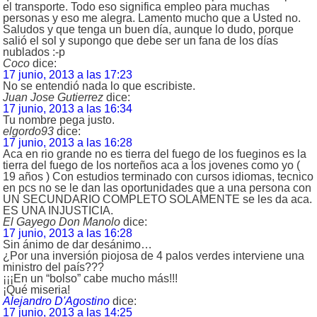
el transporte. Todo eso significa empleo para muchas
personas y eso me alegra. Lamento mucho que a Usted no.
Saludos y que tenga un buen día, aunque lo dudo, porque
salió el sol y supongo que debe ser un fana de los días
nublados :-p
Coco
dice:
17 junio, 2013 a las 17:23
No se entendió nada lo que escribiste.
Juan Jose Gutierrez
dice:
17 junio, 2013 a las 16:34
Tu nombre pega justo.
elgordo93
dice:
17 junio, 2013 a las 16:28
Aca en rio grande no es tierra del fuego de los fueginos es la
tierra del fuego de los norteños aca a los jovenes como yo (
19 años ) Con estudios terminado con cursos idiomas, tecnico
en pcs no se le dan las oportunidades que a una persona con
UN SECUNDARIO COMPLETO SOLAMENTE se les da aca.
ES UNA INJUSTICIA.
El Gayego Don Manolo
dice:
17 junio, 2013 a las 16:28
Sin ánimo de dar desánimo…
¿Por una inversión piojosa de 4 palos verdes interviene una
ministro del país???
¡¡¡En un “bolso” cabe mucho más!!!
¡Qué miseria!
Alejandro D'Agostino
dice:
17 junio, 2013 a las 14:25