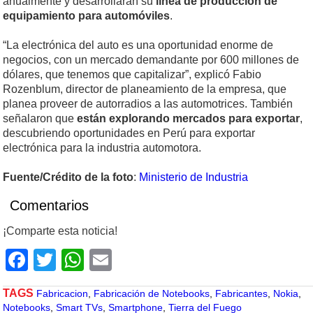
anualmente y desarrollarán su
línea de producción de
equipamiento para automóviles
.
“La electrónica del auto es una oportunidad enorme de
negocios, con un mercado demandante por 600 millones de
dólares, que tenemos que capitalizar”, explicó Fabio
Rozenblum, director de planeamiento de la empresa, que
planea proveer de autorradios a las automotrices. También
señalaron que
están explorando mercados para exportar
,
descubriendo oportunidades en Perú para exportar
electrónica para la industria automotora.
Fuente/Crédito de la foto
:
Ministerio de Industria
Comentarios
¡Comparte esta noticia!
Facebook
Twitter
WhatsApp
Email
TAGS
Fabricacion
,
Fabricación de Notebooks
,
Fabricantes
,
Nokia
,
Notebooks
,
Smart TVs
,
Smartphone
,
Tierra del Fuego