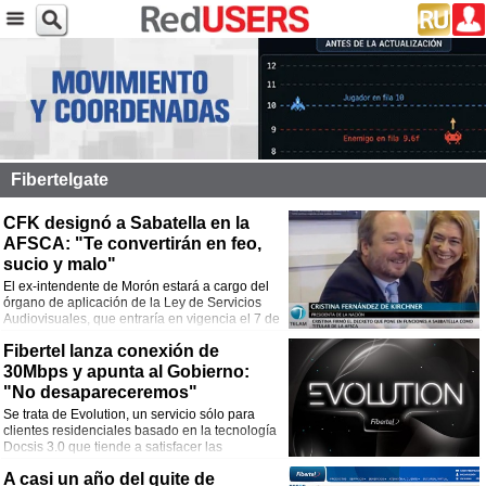
Fibertelgate
CFK designó a Sabatella en la
AFSCA: "Te convertirán en feo,
sucio y malo"
El ex-intendente de Morón estará a cargo del
órgano de aplicación de la Ley de Servicios
Audiovisuales, que entraría en vigencia el 7 de
diciembre al vencer las cautelares que la
Fibertel lanza conexión de
retrasaban. Quién es y cuáles serán sus funciones.
30Mbps y apunta al Gobierno:
"No desapareceremos"
Se trata de Evolution, un servicio sólo para
clientes residenciales basado en la tecnología
Docsis 3.0 que tiende a satisfacer las
necesidades de ancho de banda de los
A casi un año del quite de
hogares que cuentan con muchos dispositivos conectados.