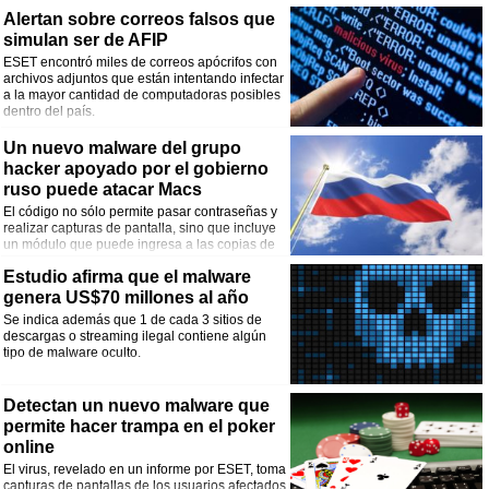
identificado.
Alertan sobre correos falsos que
simulan ser de AFIP
ESET encontró miles de correos apócrifos con
archivos adjuntos que están intentando infectar
a la mayor cantidad de computadoras posibles
dentro del país.
Un nuevo malware del grupo
hacker apoyado por el gobierno
ruso puede atacar Macs
El código no sólo permite pasar contraseñas y
realizar capturas de pantalla, sino que incluye
un módulo que puede ingresa a las copias de
seguridad de dispositivos iOS creadas por
Estudio afirma que el malware
iTunes.
genera US$70 millones al año
Se indica además que 1 de cada 3 sitios de
descargas o streaming ilegal contiene algún
tipo de malware oculto.
Detectan un nuevo malware que
permite hacer trampa en el poker
online
El virus, revelado en un informe por ESET, toma
capturas de pantallas de los usuarios afectados