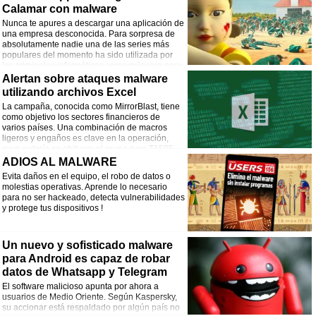
Calamar con malware
Nunca te apures a descargar una aplicación de
una empresa desconocida. Para sorpresa de
absolutamente nadie una de las series más
populares del momento ha sido utilizada por
los criminales informáticos como máscara para
sus actividades.
Alertan sobre ataques malware
utilizando archivos Excel
La campaña, conocida como MirrorBlast, tiene
como objetivo los sectores financieros de
varios países. Una combinación de macros
ligeros y engaños es clave en la operación,
cuya autoría se atribuye al grupo ruso TA505.
ADIOS AL MALWARE
Evita daños en el equipo, el robo de datos o
molestias operativas. Aprende lo necesario
para no ser hackeado, detecta vulnerabilidades
y protege tus dispositivos !
Un nuevo y sofisticado malware
para Android es capaz de robar
datos de Whatsapp y Telegram
El software malicioso apunta por ahora a
usuarios de Medio Oriente. Según Kaspersky,
su accionar está respaldado por algún país no