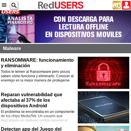
Malware
RANSOMWARE: funcionamiento
y eliminación
Todos le temen al Ransomware pero pocos
saben cómo funciona y eliminarlo. Conocer al
enemigo es la mejor manera de protegerse
Reparan vulnerabilidad que
afectaba al 37% de los
dispositivos Android
El problema se encontraba en un componente
de los chips MediaTek. Un usuario que
descargara un malware podría exponer el
audio de sus smartphone a acciones de
Detectan app del Juego del
espionaje.