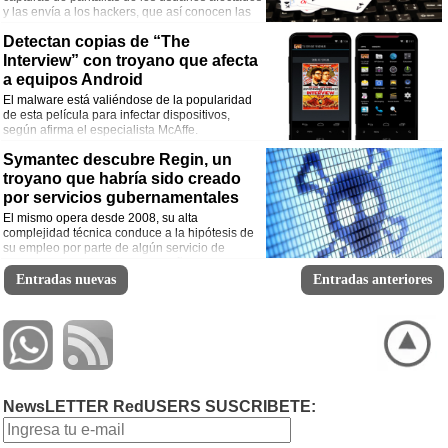
y las envía a los hackers, que así conocen las
cartas de su contrincante.
Detectan copias de “The
Interview” con troyano que afecta
a equipos Android
El malware está valiéndose de la popularidad
de esta película para infectar dispositivos,
según afirma el especialista McAffe.
Symantec descubre Regin, un
troyano que habría sido creado
por servicios gubernamentales
El mismo opera desde 2008, su alta
complejidad técnica conduce a la hipótesis de
su empleo por parte de algún servicio de
inteligencia estatal. Analistas señalan a
Estados Unidos y el Reino Unido.
Entradas nuevas
Entradas anteriores
NewsLETTER RedUSERS SUSCRIBETE: