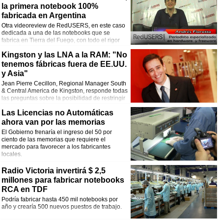
la primera notebook 100%
fabricada en Argentina
Otra videoreview de RedUSERS, en este caso
dedicada a una de las notebooks que se
fabrica en Tierra del Fuego, con todo el rigor
periodístico que esto merece.
Kingston y las LNA a la RAM: "No
tenemos fábricas fuera de EE.UU.
y Asia"
Jean Pierre Cecillon, Regional Manager South
& Central America de Kingston, responde todas
las preguntas sobre la posibilidad de restringir
el ingreso al país de memorias para PC.
Las Licencias no Automáticas
ahora van por las memorias
El Gobierno frenaría el ingreso del 50 por
ciento de las memorias que requiere el
mercado para favorecer a los fabricantes
locales.
Radio Victoria invertirá $ 2,5
millones para fabricar notebooks
RCA en TDF
Podría fabricar hasta 450 mil notebooks por
año y crearía 500 nuevos puestos de trabajo.