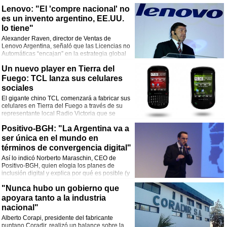
Lenovo: "El 'compre nacional' no
es un invento argentino, EE.UU.
lo tiene"
Alexander Raven, director de Ventas de
Lenovo Argentina, señaló que las Licencias no
Automáticas “encajan” en la estrategia global
de la compañía y comentó que podrían
Un nuevo player en Tierra del
producir motherboards y tablets en el corto plazo.
Fuego: TCL lanza sus celulares
sociales
El gigante chino TCL comenzará a fabricar sus
celulares en Tierra del Fuego a través de su
representante local Radio Victoria que se
comercializarán liberados a través de las
Positivo-BGH: "La Argentina va a
cadenas de electrodomésticos sin pasar por ningún operador móvil.
La marca ya había expresado sus deseos de fabricar en la Isla y ahora presentó
ser única en el mundo en
dos de sus modelos “sociales”, que son estos teléfonos híbridos entre los
términos de convergencia digital"
básicos y los smartphones que ofrecen facilidades para la conexión con redes
Así lo indicó Norberto Maraschin, CEO de
sociales y mensajería instantánea.
Positivo-BGH, quien elogia los planes de
El primero de los equipos es el TCL 8107 Geek, que se caracteriza por tener una
inclusión digital y explica por qué es posible (y
pantalla táctil de 2,8 pulgadas y teclado QWERTY. Posee Wi-Fi, slot microSD
rentable) fabricar en el país.
hasta 8GB, soporte para MP3 y Mp4, navegador Opera Mini y cámara de 2 MP.
"Nunca hubo un gobierno que
También dispone de aplicaciones de correo electrónico, Facebook, Twitter y
mensajería instantánea. Su precio es de 999 pesos.
apoyara tanto a la industria
Por su parte, el TCL 7110 Skin provee la misma configuración, pero en un
nacional"
formato candy bar y sólo con pantalla táctil, sin teclado físico. Cuesta 749
Alberto Corapi, presidente del fabricante
pesos. Para la alta gama de TCL habrá que esperar hasta fin de año, cuando la
puntano Coradir, realizó un balance sobre la