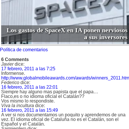
Los gastos de SpaceX en IA ponen nerviosos
a sus inversores
Política de comentarios
6 Comments
Javier
dice:
17 febrero, 2011 a las 7:25
Informense.
http://www.globalmobileawards.com/awards/winners_2011.ht
Federico
dice:
16 febrero, 2011 a las 22:01
Siempre hay alguno mas papista que el papa…
Flaco,es o no idioma oficial el Catalán??
Vos mismo lo respondiste.
Viva la incultura
dice:
16 febrero, 2011 a las 15:49
A ver si nos documentamos un poquito y aprendemos de una
vez. El idioma oficial de Cataluña no es el Catalán, son el
Español y el Catalán.
Sarmientero
dice: