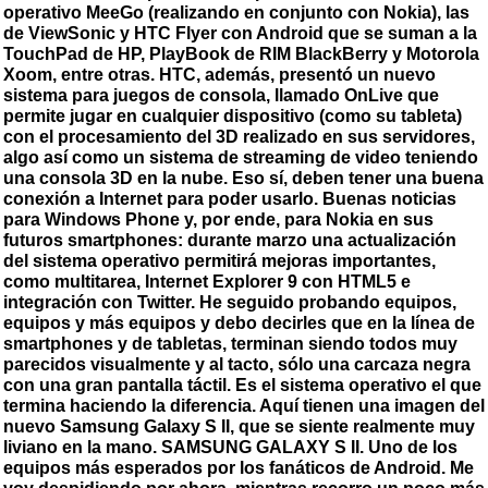
operativo MeeGo (realizando en conjunto con Nokia), las
de ViewSonic y HTC Flyer con Android que se suman a la
TouchPad de HP, PlayBook de RIM BlackBerry y Motorola
Xoom, entre otras. HTC, además, presentó un nuevo
sistema para juegos de consola, llamado OnLive que
permite jugar en cualquier dispositivo (como su tableta)
con el procesamiento del 3D realizado en sus servidores,
algo así como un sistema de streaming de video teniendo
una consola 3D en la nube. Eso sí, deben tener una buena
conexión a Internet para poder usarlo. Buenas noticias
para Windows Phone y, por ende, para Nokia en sus
futuros smartphones: durante marzo una actualización
del sistema operativo permitirá mejoras importantes,
como multitarea, Internet Explorer 9 con HTML5 e
integración con Twitter. He seguido probando equipos,
equipos y más equipos y debo decirles que en la línea de
smartphones y de tabletas, terminan siendo todos muy
parecidos visualmente y al tacto, sólo una carcaza negra
con una gran pantalla táctil. Es el sistema operativo el que
termina haciendo la diferencia. Aquí tienen una imagen del
nuevo Samsung Galaxy S II, que se siente realmente muy
liviano en la mano. SAMSUNG GALAXY S II. Uno de los
equipos más esperados por los fanáticos de Android. Me