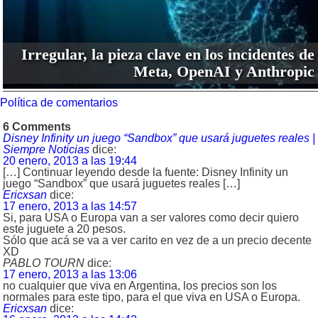
Irregular, la pieza clave en los incidentes de
Meta, OpenAI y Anthropic
Política de comentarios
6 Comments
Disney Infinity un juego “Sandbox” que usará juguetes reales |
Siempre Noticias
dice:
20 enero, 2013 a las 19:44
[…] Continuar leyendo desde la fuente: Disney Infinity un
juego “Sandbox” que usará juguetes reales […]
Ericxsan
dice:
17 enero, 2013 a las 14:57
Si, para USA o Europa van a ser valores como decir quiero
este juguete a 20 pesos.
Sólo que acá se va a ver carito en vez de a un precio decente
XD
PABLO TOURN
dice:
17 enero, 2013 a las 13:06
no cualquier que viva en Argentina, los precios son los
normales para este tipo, para el que viva en USA o Europa.
Ericxsan
dice: