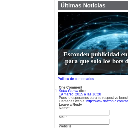
Últimas Noticias
Esconden publicidad en
para que solo los bots 
Política de comentarios
One Comment
Seba Garcia
dice:
19 marzo, 2015 a las 16:28
Pues lo esperamos para su respectivo benc
Llamadas web a:
http://www.dattronic.com/s
Leave a Reply
Name*
Mail*
Website