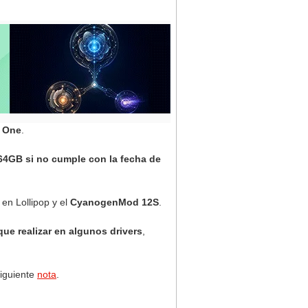
 One
.
64GB si no cumple con la fecha de
en Lollipop y el
CyanogenMod 12S
.
ue realizar en algunos drivers
,
iguiente
nota
.