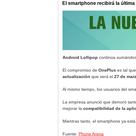
El smartphone recibirá la última
Android Lollipop
continúa sumándose 
El compromiso de
OnePlus
es tal qu
actualización
que será el
27 de mar
Al mismo tiempo, los usuarios del sma
La empresa anunció que demoró tanto
mejorar la
compatibilidad de la apli
Mientras tanto, el smartphone ya está
Fuente:
Phone Arena
.