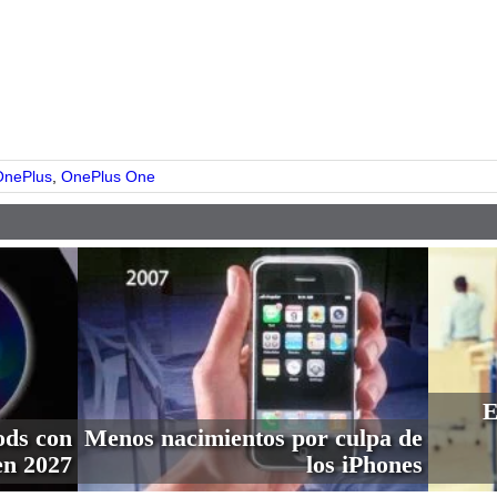
pp
OnePlus
,
OnePlus One
E
ods con
Menos nacimientos por culpa de
en 2027
los iPhones