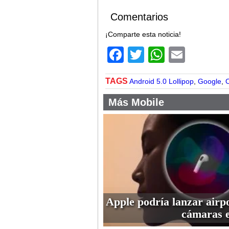
Comentarios
¡Comparte esta noticia!
Facebook
Twitter
WhatsA
Email
TAGS
Android 5.0 Lollipop
,
Google
,
Más Mobile
Apple podría lanzar airp
cámaras 