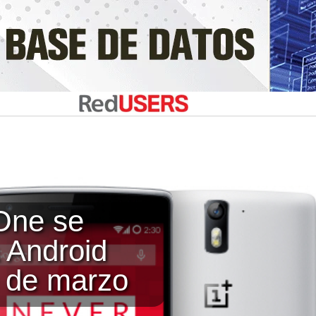
One se
a Android
n de marzo