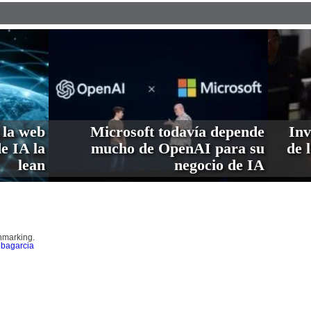
 la web
Microsoft todavía depende
Inv
de IA la
mucho de OpenAI para su
de 
lean
negocio de IA
hmarking.
ebagarcia