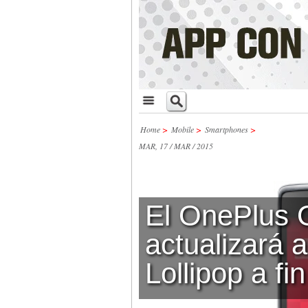
Home
>
Mobile
>
Smartphones
>
MAR, 17 / MAR / 2015
El OnePlus 
actualizará 
Lollipop a fi