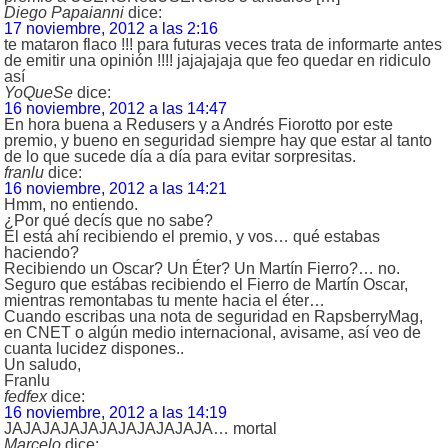
Diego Papaianni
dice:
17 noviembre, 2012 a las 2:16
te mataron flaco !!! para futuras veces trata de informarte antes
de emitir una opinión !!!! jajajajaja que feo quedar en ridiculo
así
YoQueSe
dice:
16 noviembre, 2012 a las 14:47
En hora buena a Redusers y a Andrés Fiorotto por este
premio, y bueno en seguridad siempre hay que estar al tanto
de lo que sucede día a día para evitar sorpresitas.
franlu
dice:
16 noviembre, 2012 a las 14:21
Hmm, no entiendo.
¿Por qué decís que no sabe?
El está ahí recibiendo el premio, y vos… qué estabas
haciendo?
Recibiendo un Oscar? Un Éter? Un Martín Fierro?… no.
Seguro que estábas recibiendo el Fierro de Martín Oscar,
mientras remontabas tu mente hacia el éter…
Cuando escribas una nota de seguridad en RapsberryMag,
en CNET o algún medio internacional, avisame, así veo de
cuanta lucidez dispones..
Un saludo,
Franlu
fedfex
dice:
16 noviembre, 2012 a las 14:19
JAJAJAJAJAJAJAJAJAJAJA… mortal
Marcelo
dice: