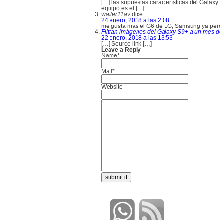
[…] las supuestas características del Gala
equipo es el […]
walter11av
dice:
24 enero, 2018 a las 2:08
me gusta mas el G6 de LG, Samsung ya perd
Filtran imágenes del Galaxy S9+ a un mes de
22 enero, 2018 a las 13:53
[…] Source link […]
Leave a Reply
Name*
Mail*
Website