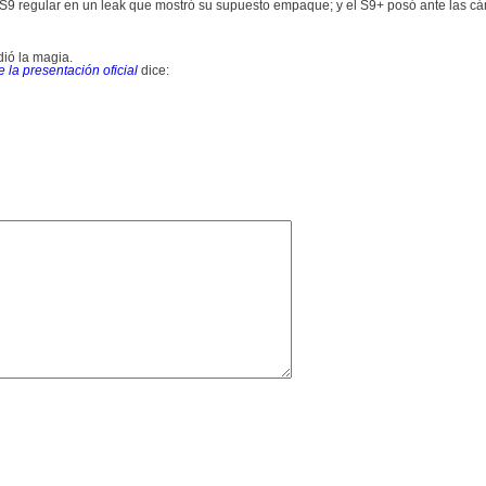
xy S9 regular en un leak que mostró su supuesto empaque; y el S9+ posó ante las
ió la magia.
 la presentación oficial
dice: