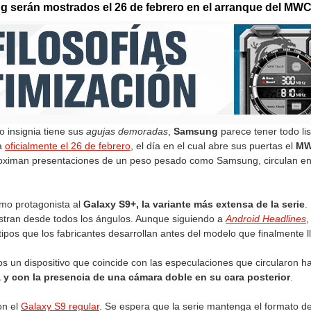
 serán mostrados el 26 de febrero en el arranque del MWC
o insignia tiene sus
agujas demoradas
,
Samsung
parece tener todo li
ra
oficialmente el 26 de febrero
, el día en el cual abre sus puertas el
MW
oximan presentaciones de un peso pesado como Samsung, circulan en
mo protagonista al
Galaxy S9+, la variante más extensa de la serie
.
estran desde todos los ángulos. Aunque siguiendo a
Android Headlines
,
tipos que los fabricantes desarrollan antes del modelo que finalmente 
s un dispositivo que coincide con las especulaciones que circularon h
 y con la presencia de una cámara doble en su cara posterior
.
on el
Galaxy S9 regular
. Se espera que la serie mantenga el formato de 