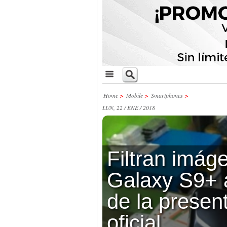
Home
>
Mobile
>
Smartphones
>
LUN, 22 / ENE / 2018
Filtran imág
Galaxy S9+ 
de la presen
oficial