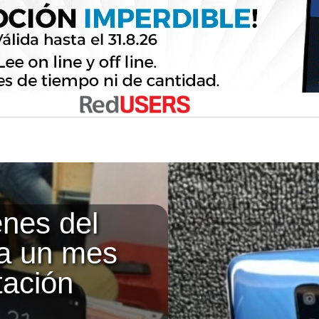
enes del
a un mes
tación