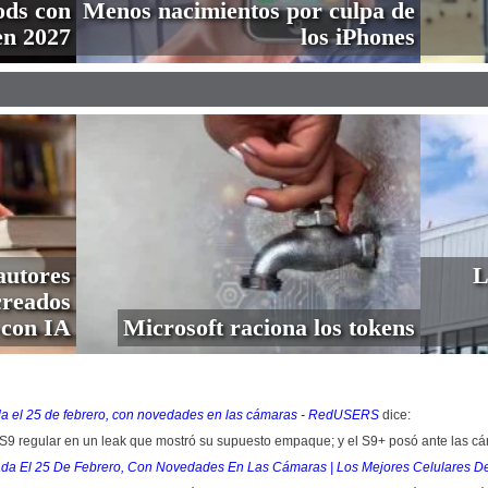
ods con
Menos nacimientos por culpa de
en 2027
los iPhones
autores
L
creados
con IA
Microsoft raciona los tokens
tada el 25 de febrero, con novedades en las cámaras - RedUSERS
dice:
xy S9 regular en un leak que mostró su supuesto empaque; y el S9+ posó ante las
ntada El 25 De Febrero, Con Novedades En Las Cámaras | Los Mejores Celulares 