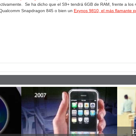
ectivamente. Se ha dicho que el S9+ tendrá 6GB de RAM, frente a lo
un Qualcomm Snapdragon 845 o bien un
Exynos 9810, el más flamante p
pp
E