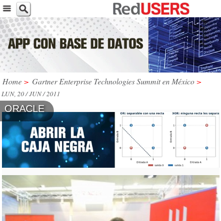
Home
>
Gartner Enterprise Technologies Summit en México
>
LUN, 20 / JUN / 2011
ORACLE