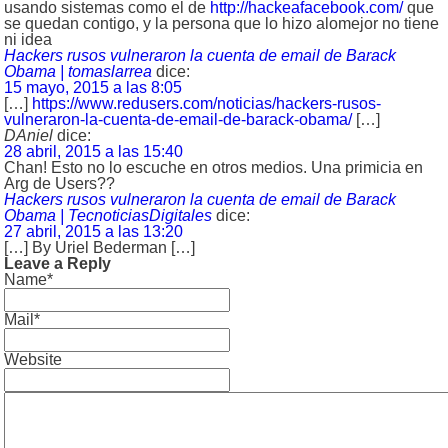
usando sistemas como el de
http://hackeafacebook.com/
que
se quedan contigo, y la persona que lo hizo alomejor no tiene
ni idea
Hackers rusos vulneraron la cuenta de email de Barack
Obama | tomaslarrea
dice:
15 mayo, 2015 a las 8:05
[…]
https://www.redusers.com/noticias/hackers-rusos-
vulneraron-la-cuenta-de-email-de-barack-obama/
[…]
DAniel
dice:
28 abril, 2015 a las 15:40
Chan! Esto no lo escuche en otros medios. Una primicia en
Arg de Users??
Hackers rusos vulneraron la cuenta de email de Barack
Obama | TecnoticiasDigitales
dice:
27 abril, 2015 a las 13:20
[…] By Uriel Bederman […]
Leave a Reply
Name*
Mail*
Website