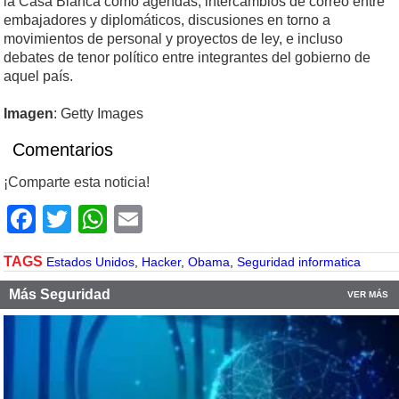
la Casa Blanca como agendas, intercambios de correo entre
embajadores y diplomáticos, discusiones en torno a
movimientos de personal y proyectos de ley, e incluso
debates de tenor político entre integrantes del gobierno de
aquel país.
Imagen
: Getty Images
Comentarios
¡Comparte esta noticia!
Facebook
Twitter
WhatsApp
Email
TAGS
Estados Unidos
,
Hacker
,
Obama
,
Seguridad informatica
Más Seguridad
VER MÁS