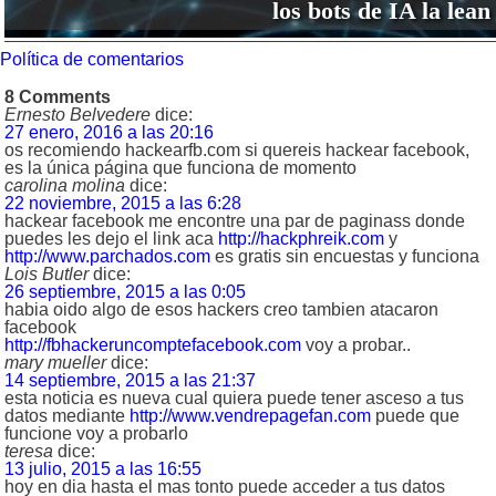
los bots de IA la lean
Política de comentarios
8 Comments
Ernesto Belvedere
dice:
27 enero, 2016 a las 20:16
os recomiendo hackearfb.com si quereis hackear facebook,
es la única página que funciona de momento
carolina molina
dice:
22 noviembre, 2015 a las 6:28
hackear facebook me encontre una par de paginass donde
puedes les dejo el link aca
http://hackphreik.com
y
http://www.parchados.com
es gratis sin encuestas y funciona
Lois Butler
dice:
26 septiembre, 2015 a las 0:05
habia oido algo de esos hackers creo tambien atacaron
facebook
http://fbhackeruncomptefacebook.com
voy a probar..
mary mueller
dice:
14 septiembre, 2015 a las 21:37
esta noticia es nueva cual quiera puede tener asceso a tus
datos mediante
http://www.vendrepagefan.com
puede que
funcione voy a probarlo
teresa
dice:
13 julio, 2015 a las 16:55
hoy en dia hasta el mas tonto puede acceder a tus datos