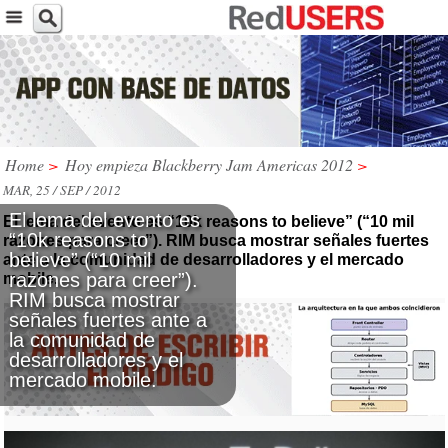
Home
>
Hoy empieza Blackberry Jam Americas 2012
>
MAR, 25 / SEP / 2012
El lema del evento es
El lema del evento es “10k reasons to believe” (“10 mil
“10k reasons to
razones para creer”). RIM busca mostrar señales fuertes
believe” (“10 mil
ante a la comunidad de desarrolladores y el mercado
razones para creer”).
mobile.
RIM busca mostrar
señales fuertes ante a
la comunidad de
desarrolladores y el
mercado mobile.