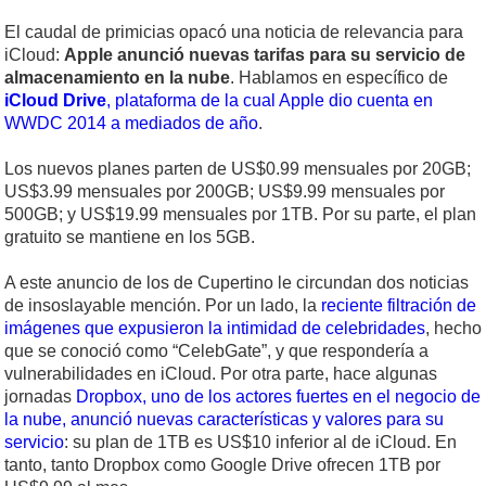
El caudal de primicias opacó una noticia de relevancia para
iCloud:
Apple anunció nuevas tarifas para su servicio de
almacenamiento en la nube
. Hablamos en específico de
iCloud Drive
, plataforma de la cual Apple dio cuenta en
WWDC 2014 a mediados de año
.
Los nuevos planes parten de US$0.99 mensuales por 20GB;
US$3.99 mensuales por 200GB; US$9.99 mensuales por
500GB; y US$19.99 mensuales por 1TB. Por su parte, el plan
gratuito se mantiene en los 5GB.
A este anuncio de los de Cupertino le circundan dos noticias
de insoslayable mención. Por un lado, la
reciente filtración de
imágenes que expusieron la intimidad de celebridades
, hecho
que se conoció como “CelebGate”, y que respondería a
vulnerabilidades en iCloud. Por otra parte, hace algunas
jornadas
Dropbox, uno de los actores fuertes en el negocio de
la nube, anunció nuevas características y valores para su
servicio
: su plan de 1TB es US$10 inferior al de iCloud. En
tanto, tanto Dropbox como Google Drive ofrecen 1TB por