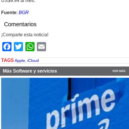
US$9.99 al mes.
Fuente
:
BGR
Comentarios
¡Comparte esta noticia!
Facebook
Twitter
WhatsApp
Email
TAGS
Apple
,
iCloud
Más Software y servicios
VER MÁS